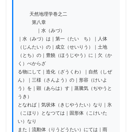
          天然地理学巻之二

　　　第八章

　　　　｜水（みづ）

｜水（みづ）は｜第一（たいゝち）｜人体
（じんたい）の｜成立（せいりう）｜土地
（とち）の｜豊饒（ほうじやう）に｜欠（か
く）べからざ

る物にして｜造化（ざうくわ）｜自然（しぜ
ん）｜三様（さんよう）の｜形容（けいよ
う）を｜顕（あらは）す｜蒸騰気（ぢやうと
うき）

となれば｜気状体（きじやうたい）なり｜氷
（こほり）となつては｜固形体（こけいた
い）なり

また｜流動体（りうどうたい）にては｜雨