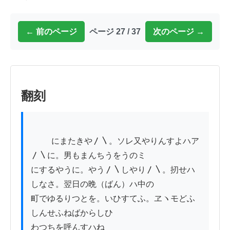
← 前のページ
ページ 27 / 37
次のページ →
翻刻
          にまたきや〳〵。ソレ又やりんすよハア
〳〵に。男もまんちうをうのミ

にするやうに。やう〳〵しやり〳〵。扨せハ
しなさ。翌日の晩（ばん）ハ中の

町でゆるりつとを。いひすてふ。ヱヽモどふ
しんせふねばからしひ

わつちを呼んすハね
