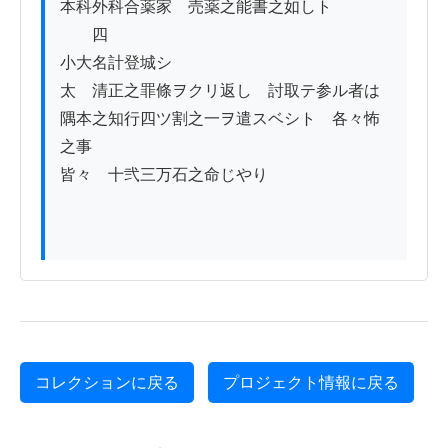
本科外科合薬家　売薬之能書之如しト

　　四

小大名計登城シ

太　清正之罪條ヲクリ返し　討取テ参ル者は

隅本之知行四ツ割之一ヲ遣スベシト　各々怖
之事

皆々　十弐三万石之命じやり

コレクションに戻る
プロジェクト情報に戻る