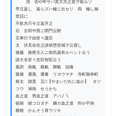
          清　否や申サバ其方共之首ヲ取ルゾ

早立返し　返らズハ極ニ出セリ　両　極し御
世話に

不飲共只今立返升之

石　古田中西ニ閉門云附

五奉行ヲ始皆々讒言

太　伏見在住之諸侯惣登城ヲ云渡し

後藤　推察主人ニ病気届有ルベシト云う

諸大名皆々忠臣智臣云う

風邪　病氣　癪氣　脚氣　頭痛

腹痛　通風　通毒　リヨウマチ　寺町御幸町

根太　踏貫　五□【やまいだれに血か】　タツ
コウ　淋病　せうかち

血之道　男血之道　アバ〳〵

頓病　頓コロダチ　嬶カ血之道　忰が不快

横根　かんそう胃ウツキ
