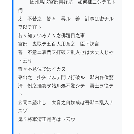
          因州鳥取宮部善祥坊　如何様ニシテモト
伺

太　不苦之　皆々　尋ル　善　計事は密ナル
ヲ以テ宜ト

各々知テいろ〳〵念佛題目之事

宮部　曳取テ五百人用意之　臣下諌言

善　不意ニ表門ヲ打破テ乱入セは大丈夫じや
ト云り

皆々不意位ではイカヌ

乗出之　掛矢ヲ以テ門ヲ打破ル　邸内各位驚

清　例之酒宴ヲ始ル処不驚シテ　勇士ヲ従テ
ト

玄関ニ懸出し　大音之何奴成は吾邸ニ乱入ナ
スゾ

鬼？将軍清正是有はト云ウ
