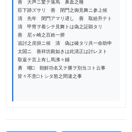
善　大声ニ驚テ落馬　鼻血之種

臣下跡ズサリ　善　閉門之御見舞ニ参上候

清　先年ゟ閉門アマリ遅し　善　取紛升テト

清　甲冑ヲ着シテ見舞トは偽之証顕タリ

善　尼ヶ崎之百姓一揆

追討之戻掛ニ候　清　偽は確タリ共一命助申

太閤ニ　善祥坊殿如きは此清正は討レヌト

取返テ言上有し馬沸々鋪

勇　嘲□　朝鮮功名又テ勝ヲ別当コト云事

皆々不意□トシタ慾之間違之事
