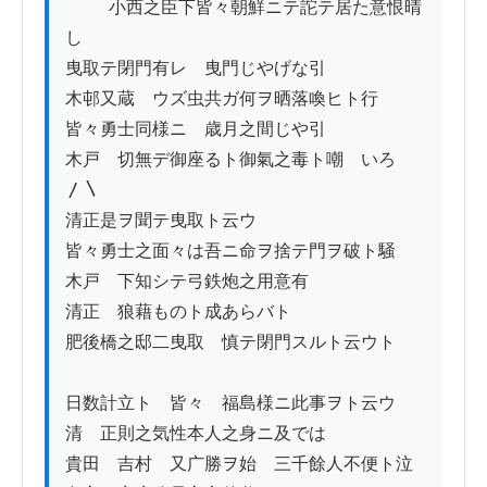
          小西之臣下皆々朝鮮ニテ詑テ居た意恨晴
し

曳取テ閉門有レ　曳門じやげな引

木邨又蔵　ウズ虫共ガ何ヲ晒落喚ヒト行

皆々勇士同様ニ　歳月之間じや引

木戸　切無デ御座るト御氣之毒ト嘲　いろ
〳〵

清正是ヲ聞テ曳取ト云ウ

皆々勇士之面々は吾ニ命ヲ捨テ門ヲ破ト騒

木戸　下知シテ弓鉄炮之用意有

清正　狼藉ものト成あらバト

肥後橋之邸二曳取　慎テ閉門スルト云ウト

日数計立ト　皆々　福島様ニ此事ヲト云ウ

清　正則之気性本人之身ニ及では

貴田　吉村　又广勝ヲ始　三千餘人不便ト泣
