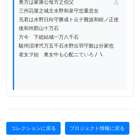
奥方は家康公母方之伯父　　　　　　　　△

三州苅屋之城主水野和泉守忠重息女

兄君は水野日向守勝成ト云テ難波和睦ノ正使

後和州郡山十万石

方今　下総結城一万八千石

駿州沼津弐万五千石水野出羽守殿は分家也

老女ヲ始　奥女中も心配ニていろ〳〵

コレクションに戻る
プロジェクト情報に戻る