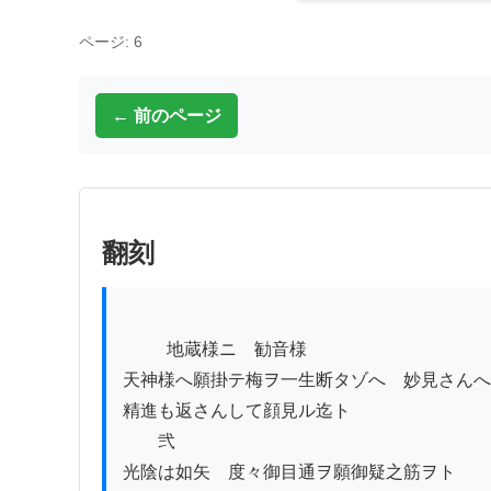
ページ: 6
← 前のページ
翻刻
          地蔵様ニ　勧音様

天神様へ願掛テ梅ヲ一生断タゾへ　妙見さんへ

精進も返さんして顔見ル迄ト

　　弐

光陰は如矢　度々御目通ヲ願御疑之筋ヲト
