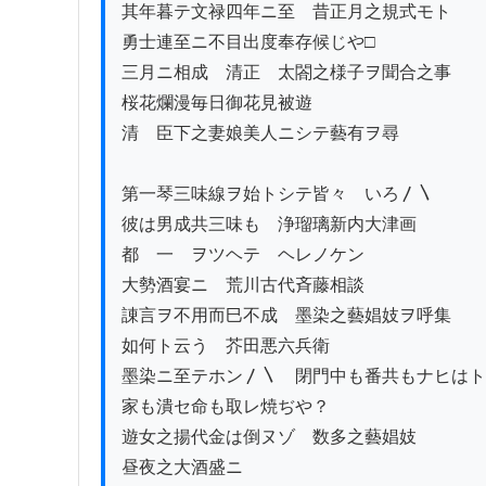
其年暮テ文禄四年ニ至　昔正月之規式モト

勇士連至ニ不目出度奉存候じや□

三月ニ相成　清正　太閤之様子ヲ聞合之事

桜花爛漫毎日御花見被遊

清　臣下之妻娘美人ニシテ藝有ヲ尋

第一琴三味線ヲ始トシテ皆々　いろ〳〵

彼は男成共三味も　浄瑠璃新内大津画

都ゝ一　ヲツヘテ　ヘレノケン

大勢酒宴ニ　荒川古代斉藤相談

諌言ヲ不用而巳不成　墨染之藝娼妓ヲ呼集

如何ト云う　芥田悪六兵衛

墨染ニ至テホン〳〵　閉門中も番共もナヒはト

家も潰セ命も取レ焼ぢや？

遊女之揚代金は倒ヌゾ　数多之藝娼妓

昼夜之大酒盛ニ
