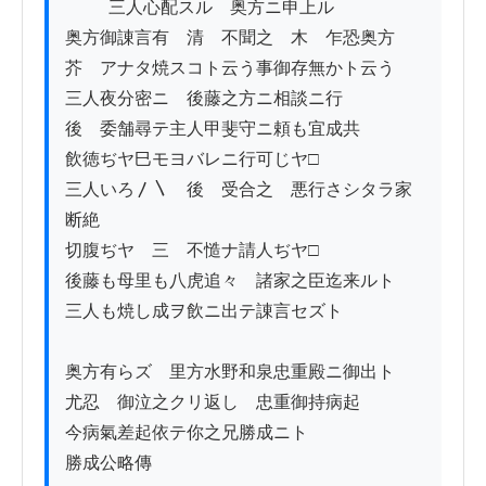
          三人心配スル　奥方ニ申上ル

奥方御諌言有　清　不聞之　木　乍恐奥方

芥　アナタ焼スコト云う事御存無かト云う

三人夜分密ニ　後藤之方ニ相談ニ行

後　委舗尋テ主人甲斐守ニ頼も宜成共

飲徳ぢヤ巳モヨバレニ行可じヤ□

三人いろ〳〵　後　受合之　悪行さシタラ家
断絶

切腹ぢヤ　三　不慥ナ請人ぢヤ□

後藤も母里も八虎追々　諸家之臣迄来ルト

三人も焼し成ヲ飲ニ出テ諌言セズト

奥方有らズ　里方水野和泉忠重殿ニ御出ト

尤忍　御泣之クリ返し　忠重御持病起

今病氣差起依テ你之兄勝成ニト

勝成公略傳
