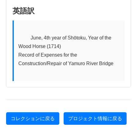
英語訳
          June, 4th year of Shōtoku, Year of the 
Wood Horse (1714)

Record of Expenses for the 
Construction/Repair of Yamuro River Bridge

コレクションに戻る
プロジェクト情報に戻る