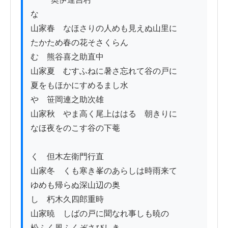
な

山家春　なほさりの人めも見えぬ山里に

たかため春の花そさくらん

む　熊谷喜之助直中

山家夏　むすふねに暑さ忘れて谷の戸に

夏をもほかにすめるまし水

や　笹岡連之助次雄

山家秋　やま高く尾上ははるゝ朝きりに

なほ夜をのこす谷の下菴

く　但木左衛門行直

山家冬　くも寒き峯のあらしは時雨来て

ゆめも帰らぬ深山辺の奥

し　朽木久四郎重時

山家暁　しばの戸に聞なれ事しも暁の

松ふく風ふくぞさびしき
