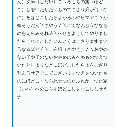
ん）次第（しだい）こヽろもちの施（ほど
こ）しをいたしたいものでこざり升が何（な
に）をほどこしたらよかろふやらマアこヽが
御そうだん〽さやう〳〵ごくなんじうななも
のをえらみそれ〴〵へせぎようしてやりまし
たらこれにこしたいんとくはこさりますまい
〽なるほど〳〵｜左様（さやう）〳〵おやの
ない子や子のないおやめのみへぬものつえつ
いたとしよりなどにほどこしたらよをござり
升ふ〽サアそこでございますつえをついたも
のにほどこすなら此せつのたふれかゝつた家
（いへ）へのこらずほどこしをおこしなせえ
ナ
