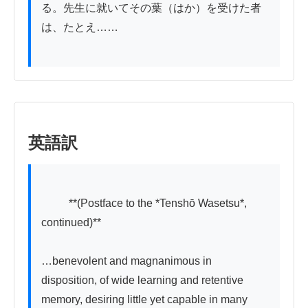
る。先生に就いてその葉（はか）を受けた者
は、たとえ……

英語訳
          **(Postface to the *Tenshō Wasetsu*, 
continued)**

…benevolent and magnanimous in 
disposition, of wide learning and retentive 
memory, desiring little yet capable in many 