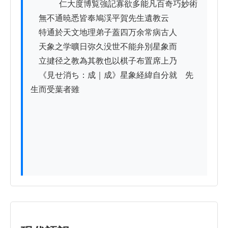
          　仁大度博覧強記寡欲多能凡百奇巧妙術

　無不通暁悉皆奉鳩渓平賀先生遺教云

　特通於天文地理弟子蓋四万余常病古人

　天象之学曠日弥久没世不能弁別星象而

　立揵径之教為其教也以棋子布置席上乃

　《見せ消ち：成｜成》星象経緯自分就　先
生而受葉者雖
