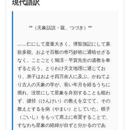
現代語訳
          **（天象話説・跋、つづき）**

……仁にして度量大きく、博覧強記にして寡
欲多能、およそ百般の奇巧妙術に通暁せざる
なく、ことごとく鳩渓・平賀先生の遺教を奉
ずると云う。とりわけ天文地理に通じてお
り、弟子はおよそ四万余人に及ぶ。かねてよ
り古人の天象の学が、長い年月を経るうちに
廃れ、没世にして星象を弁別することも能わ
ず、揵径（けんけい）の教えを立てて、その
教えとするを病（やまい）としていた。棋子
（ごいし）をもって席上に布置することで、
すなわち星象の経緯が自ずと分かるのであ