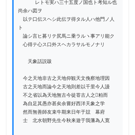
          　レトモ実ハ三十五度ノ国也ト考知ル也
尚余ハ図ヲ

　以テ口伝スヘシ此伝ヲ得タル人ハ他門ノ人
ト

　論シ言ヒ募リテ尻馬ニ乗ラルヽ事アリ能ク

　心得テ心ス口外スヘカラサルモノナリ

　　天象話説跋

　今之天地非古之天地仰観天文俛察地理因

　古之天地而論今之天地則差以千里今人謾

　不之省以為天地無古今徒甞古人之𦵩粕而

　為自足其愚亦甚矣余嘗好西洋天象之学

　然而無善師友束牛期来日年于玆　幕府

　士　北水朝野先生今秋来遊于我藩為人寛
