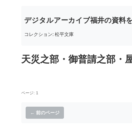
デジタルアーカイブ福井の資料
コレクション: 松平文庫
天災之部・御普請之部・屋敷
ページ: 1
← 前のページ