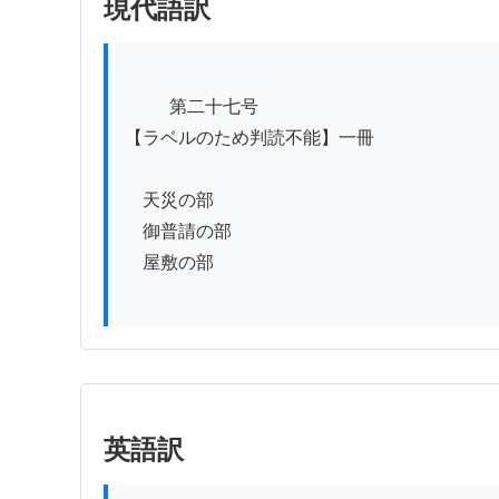
現代語訳
          第二十七号

【ラベルのため判読不能】一冊　　　　　　　
　天災の部

　御普請の部

　屋敷の部

英語訳