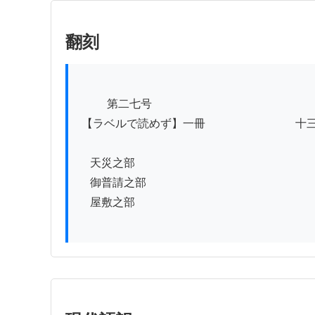
翻刻
          第二七号

 【ラベルで読めず】一冊　　　　　　　　十三冊之内

　天災之部

　御普請之部

　屋敷之部
