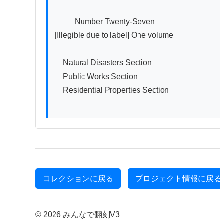
          Number Twenty-Seven

[Illegible due to label] One volume　　　　　　　
　Natural Disasters Section

　Public Works Section

　Residential Properties Section

コレクションに戻る
プロジェクト情報に戻
© 2026 みんなで翻刻V3