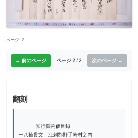
ページ: 2
← 前のページ
ページ 2 / 2
次のページ →
翻刻
          　知行御割仮目録

一八拾貫文　江刺郡野手崎村之内
