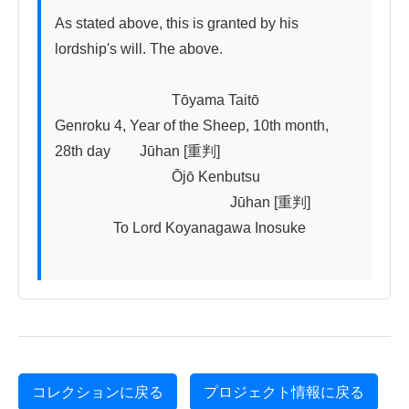
As stated above, this is granted by his 
lordship's will. The above.

　　　　　　　　Tōyama Taitō

Genroku 4, Year of the Sheep, 10th month, 
28th day　　Jūhan [重判]

　　　　　　　　Ōjō Kenbutsu  

　　　　　　　　　　　　Jūhan [重判]

　　　　To Lord Koyanagawa Inosuke

コレクションに戻る
プロジェクト情報に戻る