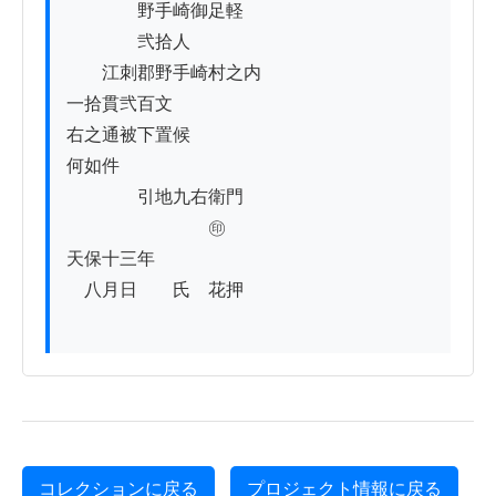
　　　　野手崎御足軽

　　　　弐拾人

　　江刺郡野手崎村之内

一拾貫弐百文

右之通被下置候

何如件

　　　　引地九右衛門

　　　　　　　　㊞

天保十三年

　八月日　　氏　花押　

コレクションに戻る
プロジェクト情報に戻る