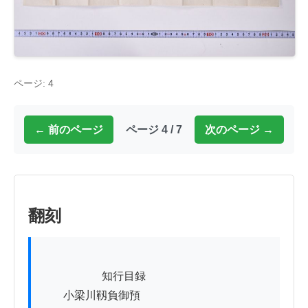
ページ: 4
← 前のページ
ページ 4 / 7
次のページ →
翻刻
          　　　知行目録

　　小梁川靱負御預
