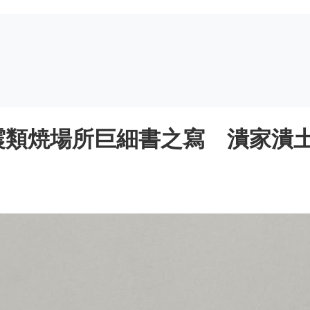
震類焼場所巨細書之寫 潰家潰