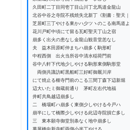
久田町二丁目同壱丁目山川丁北馬道金龍山

北谷中谷之寺院不残焼失北新丁《割書：聖天｜
芝居町三丁やける東かハ少ツヽのこる南馬道よ
花川戸町中頃にて留る瓦町聖天丁山之宿

崩多く出火の患なし金龍山観音堂恙なし

夫ゟ益木田原町仲まちハ崩多く駒形町

中程西側ゟ出火当所谷中清水稲荷門前

谷中八軒下代地少しやける駒形東側駒形堂

ゟ両側共諏訪町黒船町三好町御厩川岸

にて焼止る榧寺門前のこる三間丁森下辺新堀

辺大いたミ御蔵前通りゟ茅町左右代地福

井町共鳥越辺崩多し

二　橋場町ハ崩多く東側少しやける今戸ハ

崩半にして橋際少しやける此辺寺院損亡多し

三　東本願寺御堂別条なく地中崩多し

萬屋橋向新寺町両側小半丁やける
