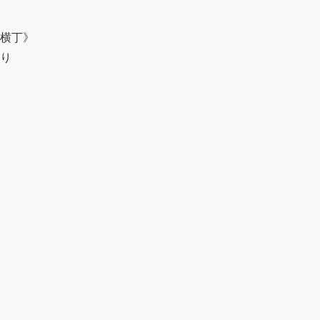
横丁》ゟ

り
