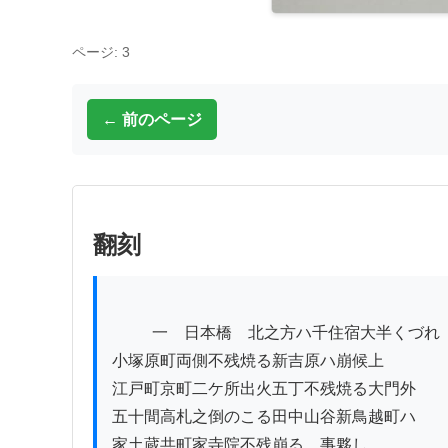
ページ: 3
← 前のページ
翻刻
          一　日本橋ゟ北之方ハ千住宿大半くづれ

小塚原町両側不残焼る新吉原ハ崩候上

江戸町京町二ケ所出火五丁不残焼る大門外

五十間高札之倒のこる田中山谷新鳥越町ハ

家土蔵共町家寺院不残崩るゝ事夥し
