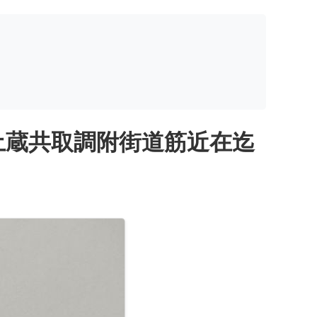
土蔵共取調附街道筋近在迄