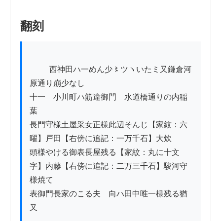
翻刻
          西神田ハ一めん少〻ツヽいたミ又鎌倉河
原通り崩少なし

十一　小川町ハ筋違御門ゟ水道橋通りの内稲
葉

長門守様土屋采女正様此辺そんじ【家紋：六
曜】戸田【右傍に追記：一万千石】大炊

頭様やける御表長屋残る【家紋：丸に十文
字】内藤【右傍に追記：二万三千石】駿河守
様焼て

表御門長家のこる夫ゟ向ハ田中唯一様残る猶
又
