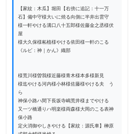
【家紋：木瓜】堀田【右傍に追記：十一万
石】備中守様大いに焼る向側に半井出雲守

様一軒やける溝口八十五郎様佐藤金之丞様伏
屋

様大久保様柘植様やける依田様一軒のこる
《ルビ：神｜かん》織部

様荒川様曽我様近藤様青木様本多様新見

様迄やける河内様小林様佐藤様やける夫ゟう
ら

神保小路ハ間下長坂寺嶋荒井様までやける

又一ツ橋通りハ明楽様両森様大岡のこる表神
保小路

定火消御やしきやける【家紋：源氏車】榊原