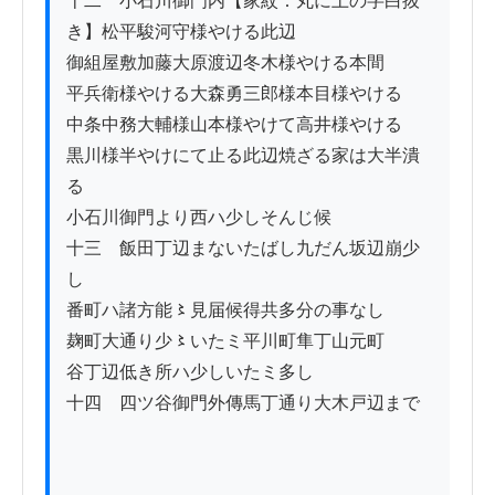
十二　小石川御門内【家紋：丸に土の字白抜
き】松平駿河守様やける此辺

御組屋敷加藤大原渡辺冬木様やける本間

平兵衛様やける大森勇三郎様本目様やける

中条中務大輔様山本様やけて高井様やける

黒川様半やけにて止る此辺焼ざる家は大半潰
る

小石川御門より西ハ少しそんじ候

十三　飯田丁辺まないたばし九だん坂辺崩少
し

番町ハ諸方能〻見届候得共多分の事なし

麹町大通り少〻いたミ平川町隼丁山元町

谷丁辺低き所ハ少しいたミ多し

十四　四ツ谷御門外傳馬丁通り大木戸辺まで
