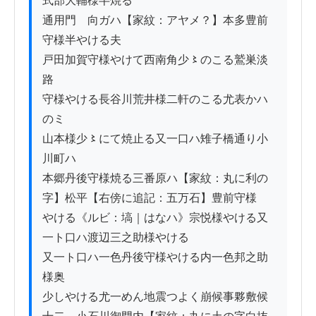
式部大輔様半焼る

通用門ゟ向ガハ【家紋：アヤメ？】本多豊前
守様半やける夫ゟ

戸田加賀守様やけて西南角少〻のこる鷲巣淡
路

守様やける長谷川荒井様二軒のこる尤表かハ
のミ

山本様少〻にて焼止る又一口ハ雉子橋通り小
川町ハ

本郷丹後守様焼る三番原ハ【家紋：丸に利の
字】松平【右傍に追記：五万石】豊前守様

やける《ルビ：塙｜はなハ》宗悦様やける又
一ト口ハ渡辺三之助様やける

又一ト口ハ一色丹後守様やける内一色邦之助
様奥

少しやける尤一めん地震つよく崩候事夥敷候
