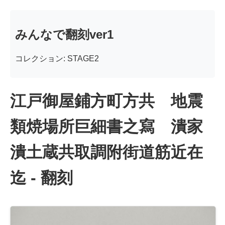
みんなで翻刻ver1
コレクション: STAGE2
江戸御屋鋪方町方共 地震
類焼場所巨細書之寫 潰家
潰土蔵共取調附街道筋近在
迄 - 翻刻