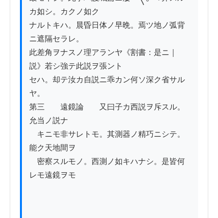
カ如シ。カクノ如ク

ナルトキハ。晨昏日体ノ早晩。焉ツ地ノ弧背
ニ遮隔セラレ。

此差角ヲナスノ理アランヤ《割書：是ニ｜
説》若シ強テ此説ヲ張ント

セハ。却テ汝カ自説ニ乖カン何ソ深ク省サル
ヤ。

第三　　遠鏡論　　又曰子カ西説ヲ斥スル。
允当ノ説ナ

　キニモ非サレトモ。其測器ノ精巧ニシテ。
能ク天地間ヲ

　密察スルモノ。西測ノ如キハナシ。是皆何
レモ遠鏡ヲモ
