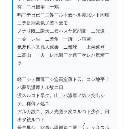
有＿ニ日観峯＿一鶏

鳴￣テ日已￣ニ昇￣ルト云ヘル亦此レト同理
ニテ是則蒙気ノ差ト云モ

ノナリ既ニ談天ニ云ハスヤ気能変＿ニ光道＿
一令＿レ生＿ニ差角＿一所＿レ謂蒙

気差也ト又凡人或乗＿ニ気球＿一上舛或登＿
ニ高山＿一去＿レ地漸￣ク遠￣ケレハ気漸￣
ク

軽￣シテ而薄￣シ愈高愈薄ト云。コレ地平上
ハ蒙気濃厚ナル故ニ日

没スルコト早ク。山上ハ濃厚ノ気ヲ突出シ
テ。稀薄ノ処ニ

アルカ故ニ。気ノ光道ヲ変スルコト少ク。日
出ヲ視ルコト

最モ早シ。此事ハ護城篇ニ屢￣〱。々弁スル