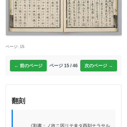
ページ: 15
← 前のページ
ページ 15 / 46
次のページ →
翻刻
          《割書：ノ故ニ因リテ未タ酉刻ナラサル