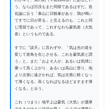
う。ならば日没もまた同様であるはずだ。造
化論に云う「泰山に日観峯があり、鶏が鳴い
てすでに日が昇る」と言えるのも、これと同
じ理屈であって、これすなわち蒙気差（大気
差）というものである。

すでに『談天』に言わずや、「気は光の道を
変じて差角を生じさせる。これを蒙気差と謂
う」と。また「およそ人が、あるいは気球に
乗って高く上がり、あるいは高山に登り、地
より次第に遠ざかれば、気は次第に軽くなっ
て薄くなる。高くなればなるほどますます薄
くなる」と云う。

これ（つまり）地平上は蒙気（大気）が濃厚
であるがゆえに日没が早く、山上では濃厚な