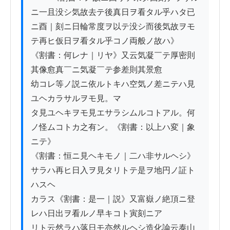
ニ一且没シ気故去テ後真日ヲ看タル乎ハタ已
ニ酉｜刻ニ日輪常度ヲ以テ没シ而後気故ヲモ
テ再ヒ仮日ヲ看タル乎コノ両般ノ故ハ》

《割書：何レナ｜リヤ》又云気凝￣テ厚密則
其像愈真￣ニ気凝￣テ参差則其景愈

幼コレ等ノ説ニ依ルトキハ空気ノ差ニテハ見
ユヘカラサルヲモ見。マ

タ見ユヘキヲモ見エサラシムルコトアル。何
ノ怪ムコトカ之有ン。《割書：以上ハ変｜象
ニテ》

《割書：恒ニ見ヘキモノ｜二ハ非サルヘシ》
サラハ再ヒ日入ヲ見タリトテ是ヲ地円ノ証ト
ハスヘ

カラス《割書：是一｜説》又富嶽ノ絶頂ニ登
レハ日出ヲ看ルノ早キコト寅刻ニア

リト云然ラハ落日モ亦然ルヘシ造化論云泰山