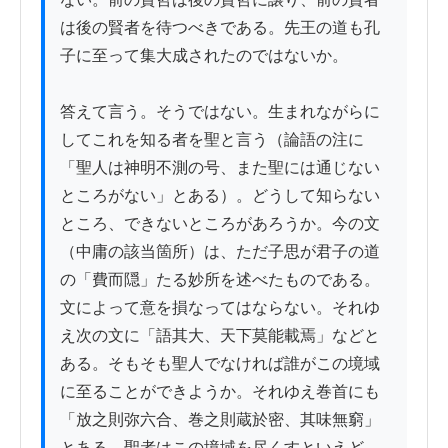
は後の賢者を待つべきである。先王の道も孔
子に至って集大成されたのではないか。

答えて言う。そうではない。生まれながらに
してこれを知る者を聖と言う（論語の注に
「聖人は神明不測の号、また聖には通じない
ところがない」とある）。どうして知らない
ところ、できないところがあろうか。今の文
（中庸の該当箇所）は、ただ子思が君子の道
の「費而隠」たる妙所を述べたものである。
文によって意を損なってはならない。それゆ
え次の文に「語其大、天下莫能載焉」などと
ある。そもそも聖人でなければ誰がこの境域
に至ることができようか。それゆえ巻首にも
「放之則弥六合、巻之則蔵於密、其味無窮」
とある。聖者はこの境域を尽くすといえど