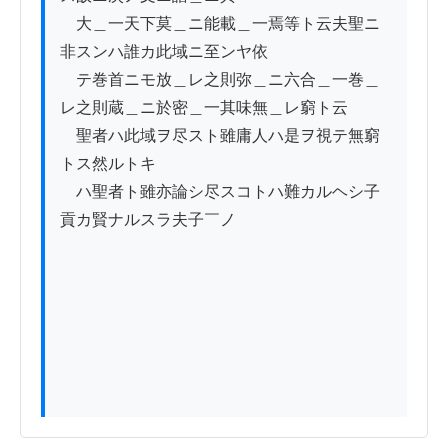
　大＿一天下莫＿ニ能載＿一焉等ト云夫聖ニ
非スンハ誰カ此域ニ至ンヤ依

　テ巻首ニモ放＿レ之則弥＿ニ六合＿一巻＿
レ之則蔵＿ニ於密＿一其味無＿レ窮ト云

　聖者ハ此域ヲ尽スト雖庸人ハ是ヲ視テ無窮
トス然ルトキ

　ハ聖者ト雖亦論シ尽スコトハ難カルヘシ子
貢カ賢ナルスラ夫子￣ノ
