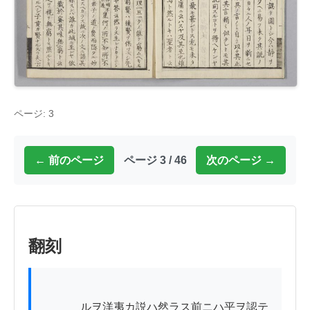
ページ: 3
← 前のページ
ページ 3 / 46
次のページ →
翻刻
          　ルヲ洋夷カ説ハ然ラス前ニハ平ヲ認テ