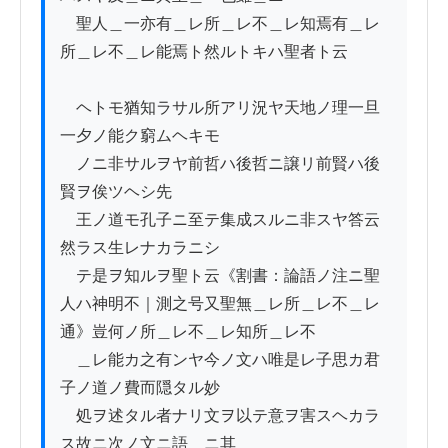
　聖人＿一亦有＿レ所＿レ不＿レ知焉有＿レ
所＿レ不＿レ能焉ト然ルトキハ聖者ト云

　ヘトモ猶知ラサル所アリ況ヤ天地ノ理一旦
一夕ノ能ク窮ムヘキモ

　ノニ非サルヲヤ前哲ハ後哲ニ譲リ前賢ハ後
賢ヲ俟ツヘシ先

　王ノ道モ孔子ニ至テ集成スルニ非スヤ答云
然ラス生レナカラニシ

　テ是ヲ知ルヲ聖ト云《割書：論語ノ注ニ聖
人ハ神明不｜測之号又聖無＿レ所＿レ不＿レ
通》豈何ノ所＿レ不＿レ知所＿レ不

　＿レ能カ之有ンヤ今ノ文ハ唯是レ子思カ君
子ノ道ノ費而隠タル妙

　処ヲ述タル者ナリ文ヲ以テ意ヲ害スヘカラ
ス故ニ次ノ文ニ語＿ニ其
