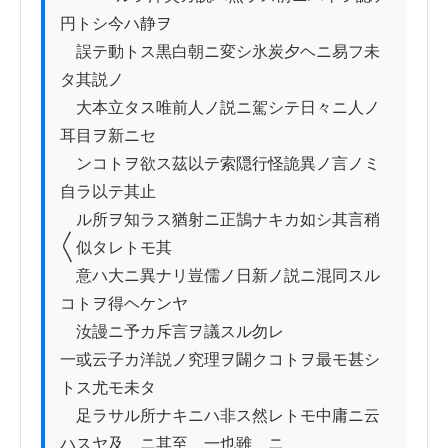
円トシ今ハ静ヲ

　誤テ動トス黒白朝ニ変シ氷炭夕ヘニ易フ未
タ其説ノ

　大本立タス唯前人ノ説ニ駕シテ日々ニ人ノ
耳目ヲ新ニセ

　ンコトヲ欲ス茲以テ索隠行怪詭異ノ言ノミ
自ラ以テ其止

　ル所ヲ知ラス猶射ニ正鵠ナキカ如シ其言稍
〱似タレトモ其

　意ハ大ニ異ナリ豈儒ノ日新ノ説ニ混同スル
コトヲ得ヘケンヤ

　汝謾ニ予カ斥言ヲ議スル勿レ

一或云子カ洋説ノ究理ヲ闢クコトヲ最モ甚シ
トス尤モ未タ

　足ラサル所ナキニハ非ス然レトモ中庸ニ云
ハスヤ及＿ニ其至＿一也雖＿ニ
