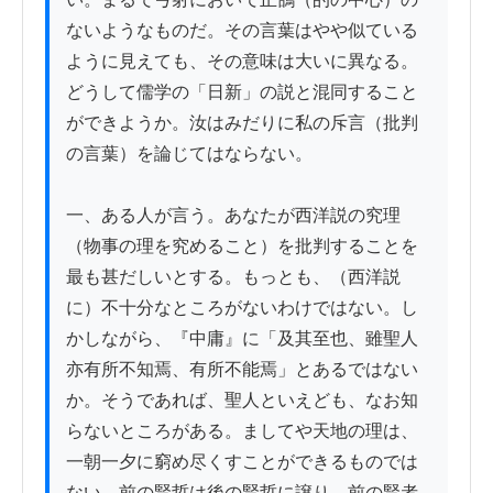
ないようなものだ。その言葉はやや似ている
ように見えても、その意味は大いに異なる。
どうして儒学の「日新」の説と混同すること
ができようか。汝はみだりに私の斥言（批判
の言葉）を論じてはならない。

一、ある人が言う。あなたが西洋説の究理
（物事の理を究めること）を批判することを
最も甚だしいとする。もっとも、（西洋説
に）不十分なところがないわけではない。し
かしながら、『中庸』に「及其至也、雖聖人
亦有所不知焉、有所不能焉」とあるではない
か。そうであれば、聖人といえども、なお知
らないところがある。ましてや天地の理は、
一朝一夕に窮め尽くすことができるものでは
ない。前の賢哲は後の賢哲に譲り、前の賢者