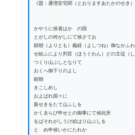
《題：通増安宅関（とおりますあたかのせき）
かやうに候者はかゞの国

とがしの何がしにて候さてお

頼朝（よりとも）義経（よしつね）御なかふわ
せ給ふにより判官（ほうぐわん）どの主従（し
つくり山ぶしとなりて

おくへ御下りのよし

頼朝

きこしめし

およばれ国々に

新せきをたて山ふしを

かくゑらび申せとの御事にて候此所

をばそれがしうけ給はり山ぶしを

とゞめ申候いかにたれか
