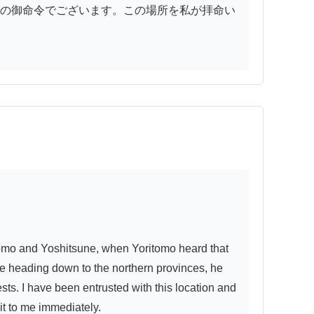
の御命令でございます。この場所を私が拝命い
tomo and Yoshitsune, when Yoritomo heard that 
 heading down to the northern provinces, he 
sts. I have been entrusted with this location and 
t to me immediately.
