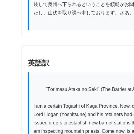
装して奥州へ下られるということを頼朝がお聞
たし、山伏を取り調べ申しております。さあ、
英語訳
          "Tōrimasu Ataka no Seki" (The Barrier at Ataka) Volume 1, by Isejii

I am a certain Togashi of Kaga Province. Now, 
Lord Hōgan (Yoshitsune) and his retainers had 
issued orders to establish new barrier stations t
am inspecting mountain priests. Come now, is an