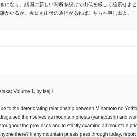
きになり、諸国に新しい関所を設けて山伏を厳しく詮索せよと
誰かいるか。今日も山伏の通行があればこちらへ申し出よ。

due to the deteriorating relationship between Minamoto no Yori
disguised themselves as mountain priests (yamabushi) and were
hroughout the provinces and to strictly examine all mountain prie
yone there? If any mountain priests pass through today, report i