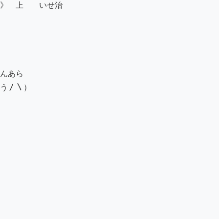
》　上　　いせ治

んあら

う〳〵）
