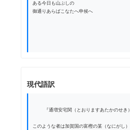
ある今日も山ぶしの

御通りあらばこなたへ申候へ

現代語訳
          『通増安宅関（とおりますあたかのせき）』上巻　いせ治

このような者は加賀国の富樫の某（なにがし）