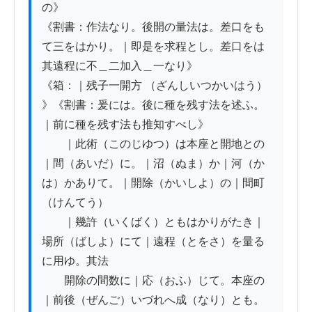
の》

《割書：作法なり。後開の量法は。差口をも
て三をはかり。｜即是を求程とし。差口をは
其遠程に不＿二加入＿一なり》

《箱：｜残子一開方 （ざんしいつかいはう）

》《割書：爰には。後に種を残す法を述ふ。
｜前に種を残す法も推知すべし》

　　｜此術（このじゆつ）は本座と開地との
｜間（あいだ）に。｜沼（ぬま）か｜河（か
は）かありて。｜開除（かいしよ）の｜間町
（けんてう）

　　｜幾許（いくばく）ともはかりがたき｜
場所（ばしよ）にて｜遠程（とをさ）を量る
に用ゆ。其法

　　開除の間数に｜応（おふ）じて。本座の
｜前後（ぜんご）いづれへ成（なり）とも。