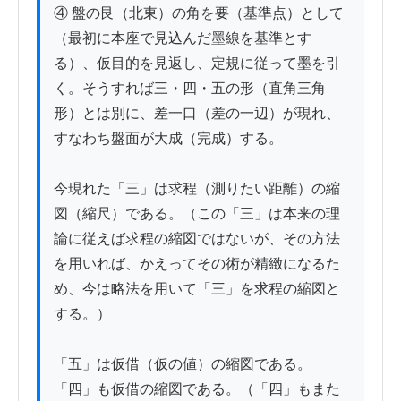
④ 盤の艮（北東）の角を要（基準点）として
（最初に本座で見込んだ墨線を基準とす
る）、仮目的を見返し、定規に従って墨を引
く。そうすれば三・四・五の形（直角三角
形）とは別に、差一口（差の一辺）が現れ、
すなわち盤面が大成（完成）する。

今現れた「三」は求程（測りたい距離）の縮
図（縮尺）である。（この「三」は本来の理
論に従えば求程の縮図ではないが、その方法
を用いれば、かえってその術が精緻になるた
め、今は略法を用いて「三」を求程の縮図と
する。）

「五」は仮借（仮の値）の縮図である。
「四」も仮借の縮図である。（「四」もまた