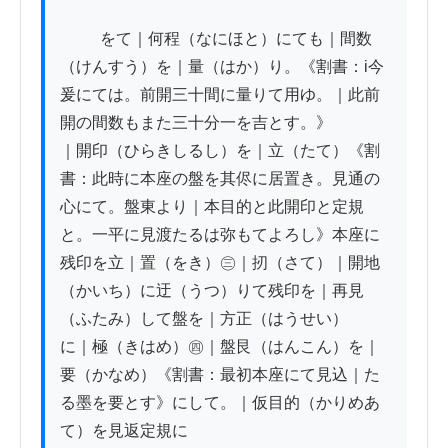
          をて｜何程（なにほと）にても｜間数
（けんすう）を｜量（はか）り。《割書：i今
爰にては。前開三十間に量りて用ゆ。｜此前
開の間数もまた三十分一を吉とす。》

｜開印（ひらきしるし）を｜立（たて）《割
書：此時に本座の盤を其侭に居置き。見通の
心にて。盤東より｜本目的と此開印と定規
と。一平に見渡たるは弥もてよろし》本座に

残印を立｜置（をき）㊂｜扨（さて）｜開地
（かいち）に迂（うつ）りて残印を｜再見
（ふたみ）して盤を｜方正（はうせい）

に｜極（きはめ）㊃｜盤艮（はんこん）を｜
要（かなめ）《割書：最初本座にて見込｜た
る墨を要とす》にして。｜仮目的（かりめあ
て）を見返定規に
