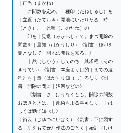
｜正当（まかね）

　　に間数を定め。｜種印（たねしるし）を
｜立置（たておき）開地にいたりたる｜時
（とき）。｜此種（このたね）の

　　印を｜見返（みかへし）て。まづ開除の
間数を｜量知（はかりしり）《割書：種印を
開となして｜開地の間数を知る。》

　　｜然（しかう）してのち｜其求程（その
きうてい）《割書：本座より目的｜まての遠
程》を｜量（はか）り知（し）るなり《割
書：開除の間に｜沼河などの》

　　《割書：さゝはりなくとも。開除の間数
おほきときは。｜此術を用る事可なり。くは
しくは勤て知べし》

｜術云（じゆつにいはく）《割書：下に図す
る｜所をもて云》作法のごとく｜始計（しけ