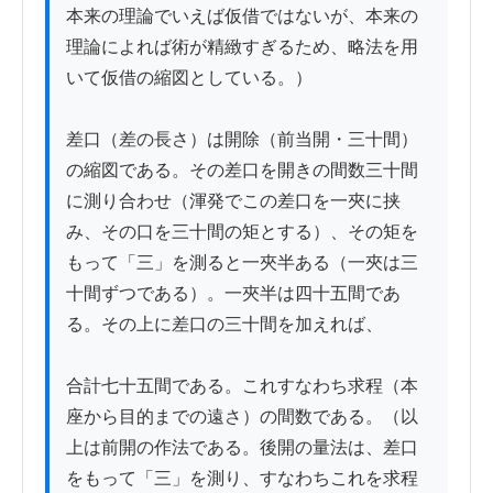
本来の理論でいえば仮借ではないが、本来の
理論によれば術が精緻すぎるため、略法を用
いて仮借の縮図としている。）

差口（差の長さ）は開除（前当開・三十間）
の縮図である。その差口を開きの間数三十間
に測り合わせ（渾発でこの差口を一夾に挟
み、その口を三十間の矩とする）、その矩を
もって「三」を測ると一夾半ある（一夾は三
十間ずつである）。一夾半は四十五間であ
る。その上に差口の三十間を加えれば、

合計七十五間である。これすなわち求程（本
座から目的までの遠さ）の間数である。（以
上は前開の作法である。後開の量法は、差口
をもって「三」を測り、すなわちこれを求程