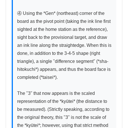
④ Using the *Gen* (northeast) corner of the 
board as the pivot point (taking the ink line first 
sighted at the home station as the reference), 
sight back to the provisional target, and draw 
an ink line along the straightedge. When this is 
done, in addition to the 3-4-5 shape (right 
triangle), a single "difference segment" (*sha-
hitokuchi*) appears, and thus the board face is 
completed (*taisei*).

The "3" that now appears is the scaled 
representation of the *kyūtei* (the distance to 
be measured). (Strictly speaking, according to 
the original theory, this "3" is not the scale of 
the *kyūtei*; however, using that strict method 