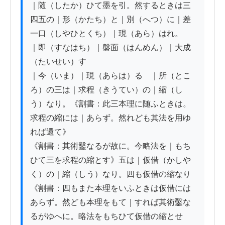
｜随（したか）ひて墨を引。然するときは三
四五の｜形（かたち）と｜別（へつ）に｜差
一口（しやひとくち）｜現（あら）はれ。

｜即（すなはち）｜盤面（はんめん）｜大成
（たいせい）す

｜今（いま）｜現（あらは）るゝ｜所（とこ
ろ）の三は｜求程（きうてい）の｜縮（し
う）なり。《割書：此三本理に随ふときは。
求程の縮には｜あらず。然れども其法を用ゆ
れば還て》

《割書：其術鑿なるが故に。今略法を｜もち
ひて三を求程の縮とす》五は｜仮借（かしや
く）の｜縮（しう）なり。四も仮借の縮なり

《割書：四もまた本理をいふときは仮借には
あらず。然ども本理をもて｜すれば其術鑿な
るがゆへに。略法をもちひて仮借の縮とせ