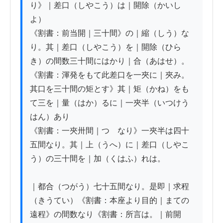
り》｜差口（しやこう）は｜開除（かいし
よ）

《割書：前当開｜三十間》の｜縮（しう）な
り。其｜差口（しやこう）を｜開除（ひら
き）の間数三十間にはかり｜合（あはせ）。

《割書：渾発をもて此差口を一夾に｜夾み。
其口を三十間の矩とす》其｜矩（かね）をも
て三を｜量（はか）るに｜一夾半（いつけう
はん）あり

《割書：一夾卅間｜つゝなり》一夾半は四十
五間なり。其｜上（うへ）に｜差口（しやこ
う）の三十間を｜加（くはふ）れは。

｜都合（つがう）七十五間なり。是即｜求程
（きうてい）《割書：本座より目的｜まての
遠程》の間数なり《割書：所言は。｜前開