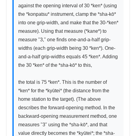
against the opening interval of 30 *ken* (using 
the *konpatsu* instrument, clamp the *sha-kō* 
into one grip-width, and make that the 30-*ken* 
measure). Using that measure (*kane*) to 
measure "3," one finds one-and-a-half grip-
widths (each grip-width being 30 *ken*). One-
and-a-half grip-widths equals 45 *ken*. Adding 
the 30 *ken* of the *sha-kō* to this,

the total is 75 *ken*. This is the number of 
*ken* for the *kyūtei* (the distance from the 
home station to the target). (The above 
describes the forward-opening method. In the 
backward-opening measurement method, one 
measures "3" using the *sha-kō*, and that 
value directly becomes the *kyūtei*; the *sha-