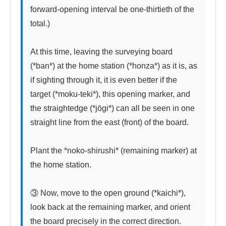
forward-opening interval be one-thirtieth of the 
total.)

At this time, leaving the surveying board 
(*ban*) at the home station (*honza*) as it is, as 
if sighting through it, it is even better if the 
target (*moku-teki*), this opening marker, and 
the straightedge (*jōgi*) can all be seen in one 
straight line from the east (front) of the board.

Plant the *noko-shirushi* (remaining marker) at 
the home station.

③ Now, move to the open ground (*kaichi*), 
look back at the remaining marker, and orient 
the board precisely in the correct direction.
