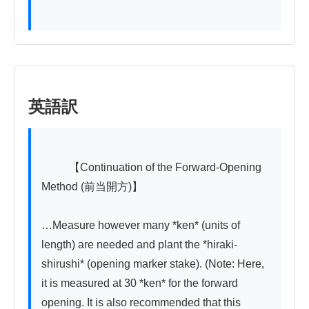
英語訳
          【Continuation of the Forward-Opening 
Method (前当開方)】

…Measure however many *ken* (units of 
length) are needed and plant the *hiraki-
shirushi* (opening marker stake). (Note: Here, 
it is measured at 30 *ken* for the forward 
opening. It is also recommended that this 