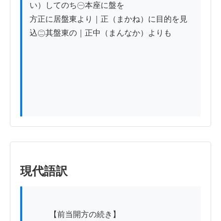
い）してのち㊀本座に盤を

方正に居盤東より｜正（まかね）に目的を見
込㊁其盤東の｜正中（まんなか）よりも

現代語訳
          【前当開方の続き】
