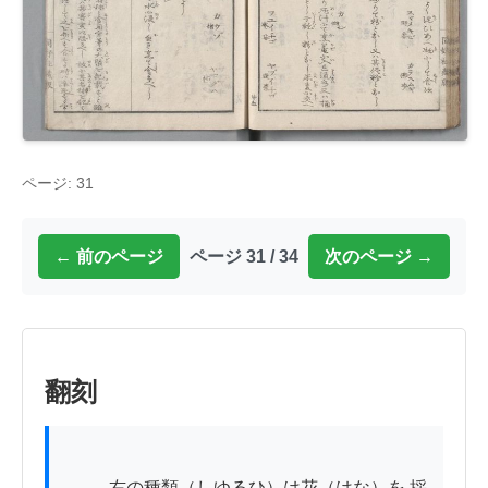
ページ: 31
← 前のページ
ページ 31 / 34
次のページ →
翻刻
          右の種類（しゆるひ）は花（はな）を 採 