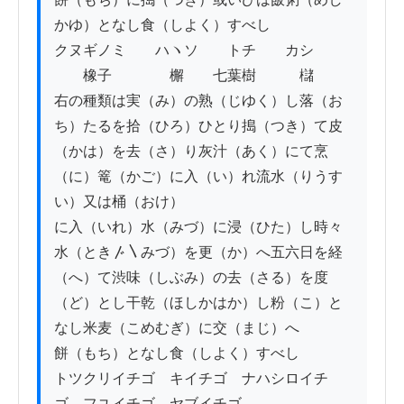
かゆ）となし食（しよく）すべし

クヌギノミ　　ハヽソ　　トチ　　カシ

　　橡子　　　　檞　　七葉樹　　　櫧

右の種類は実（み）の熟（じゆく）し落（お
ち）たるを拾（ひろ）ひとり搗（つき）て皮
（かは）を去（さ）り灰汁（あく）にて烹
（に）篭（かご）に入（い）れ流水（りうす
い）又は桶（おけ）

に入（いれ）水（みづ）に浸（ひた）し時々
水（とき〴〵みづ）を更（か）へ五六日を経
（へ）て渋味（しぶみ）の去（さる）を度
（ど）とし干乾（ほしかはか）し粉（こ）と
なし米麦（こめむぎ）に交（まじ）へ

餅（もち）となし食（しよく）すべし

トツクリイチゴ　キイチゴ　ナハシロイチ
ゴ　フユイチゴ　ヤブイチゴ
