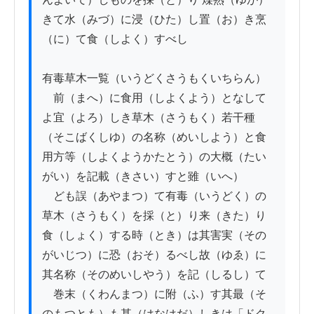
きて水（みづ）に浸（ひた）し置（お）き烹
（に）て食（しよく）すべし

有毒草木一覧（いうどくさうもくいちらん）

　前（まへ）に食用（しよくよう）となして
よ宜（よろ）しき草木（さうもく）若干種
（そこばくしゆ）の名称（めいしよう）と食
用方等（しよくようかたとう）の大概（たい
がい）を記載（きさい）すと雖（いへ）

　ども誤（あやまつ）て有毒（いうどく）の
草木（さうもく）を採（と）り来（きた）り
食（しょく）する時（とき）は其害実（その
がいじつ）に恐（おそ）るべし故（ゆゑ）に
其名称（そのめいしやう）を記（しるし）て

　巻末（くわんまつ）に附（ふ）す其最（そ
のもつとも）も甚（はなはだ）しきは「ドク