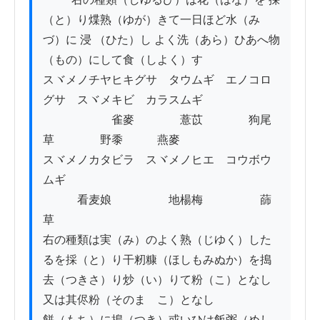
（と）り煠熟（ゆが）きて一日ほど水（み
づ）に 浸 （ひた）し よく洗（あら）ひあへ物
（もの）にして食（しよく）す

スヾメノチヤヒキグサ　タウムギ　エノコロ
グサ　スヾメキビ　カラスムギ

　　　　　　雀麥　　　　薏苡　　　　狗尾
草　　　　野黍　　　燕麥

スヾメノカタビラ　スヾメノヒエ　コウボウ
ムギ　

　　　看麦娘　　　　　地楊梅　　　　　蒒
草

右の種類は実（み）のよく熟（じゆく）した
るを採（と）り干籾糠（ほしもみぬか）を搗
去（つきさ）り炒（い）りて粉（こ）となし
又は其侭粉（そのまゝこ）となし

餅（もち）に搗（つき）或いひは飯粥（めし