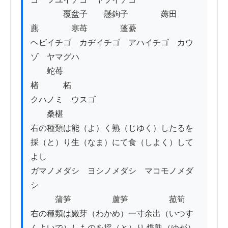
　　　　覆盆子　　懸鉤子　　　　薅田
藨　　　　寒苺　　　　蓬虆

ヘビイチゴ　カヂイチゴ　アハイチゴ　カウ
ゾ　ヤマグハ　

　　蛇苺　　　　　　　　　　　　　　　
楮　　　柘

クハノミ　ウスゴ

　　桑椹

右の種類は能（よ）く熟（じゆく）したるを
採（と）り生（なま）にて食（しよく）して
よし

ガマノメダシ　ヨシノメダシ　マコモノメダ
シ

　　　蒲笋　　　　　蘆笋　　　　　菰筍

右の種類は嫩芽（わかめ）一寸余出（いつす
んよいで）しものを採（と）り 煠熟（ゆが）