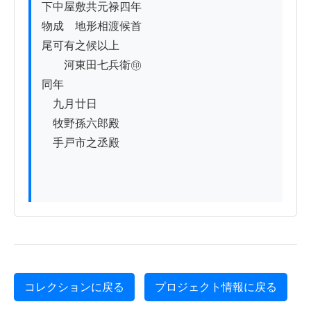
下中屋敷共元禄四年

物成ゟ地形相渡候首

尾可有之候以上

　　河東田七兵衛㊞

同年

　九月廿日

　牧野孫六郎殿

　手戸市之丞殿

コレクションに戻る
プロジェクト情報に戻る