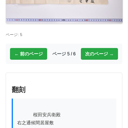
ページ: 5
← 前のページ
ページ 5 / 6
次のページ →
翻刻
          　桜田安兵衛殿

右之通候間居屋敷
