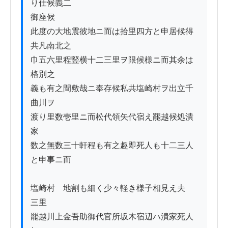
り仕候義二

御座候

此度の大地震彼地ニ而は拾里四方と申居候得
共凡南北之

巾五六里程竪横十二三里ヲ限候様ニ而其余は
格別之

義も有之間敷哉ニ奉存候私共塩崎村ヲ出立千
曲川ヲ

渡り里数壱里ニ而松代領矢代宿え罷越候処潰
家

数之無数三十軒程も有之趣即死人も十二三人
と申事ニ而

塩崎村ゟ地割も細く少々軽き様子相見え夫ゟ
三里

罷越川上金吾助御代官所坂木宿辺ハ潰家死人