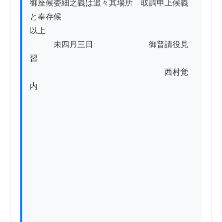
御座候委細之義は追々其場所ゟ取調申上候義
と奉存候

以上

　　　未四月三日　　　　　　　御普請役見
習

　　　　　　　　　　　　　　　　　西村覚
内
