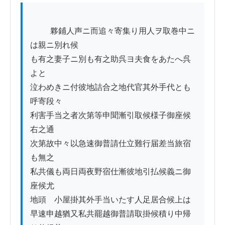
          夥鋪人声ニ而追々寄集り用人ヲ取巻中ニ
は親ニ別れ候

も有之妻子ニ別も有之助呉ヨ夫食をあたへ呉
よと

泣わめきニ付彼地詰合之地代官其外手代とも
呼寄段々

利害手当之者次第等申聞漸引取候様子御座候
右之通

次第故中々以急速御普請仕立難行届差当旅宿
も無之

私共儀も両日両夜野宿仕漸彼地引払候義ニ御
座候尤

地頭ゟ小屋掛其外手当いたす人足居合候上は

早速申越猶又私共罷越御普請取掛候積り中帰