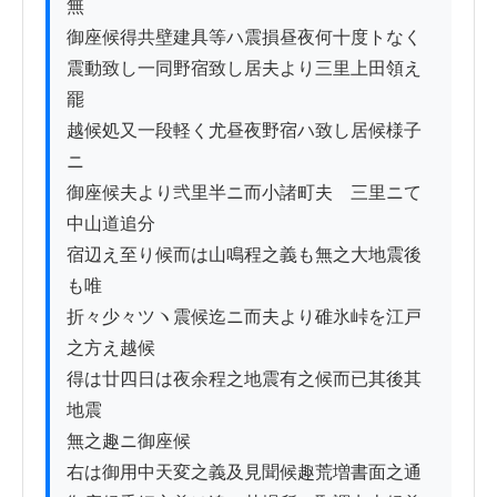
無

御座候得共壁建具等ハ震損昼夜何十度トなく

震動致し一同野宿致し居夫より三里上田領え
罷

越候処又一段軽く尤昼夜野宿ハ致し居候様子
ニ

御座候夫より弐里半ニ而小諸町夫ゟ三里ニて
中山道追分

宿辺え至り候而は山鳴程之義も無之大地震後
も唯

折々少々ツヽ震候迄ニ而夫より碓氷峠を江戸
之方え越候

得は廿四日は夜余程之地震有之候而已其後其
地震

無之趣ニ御座候

右は御用中天変之義及見聞候趣荒増書面之通
