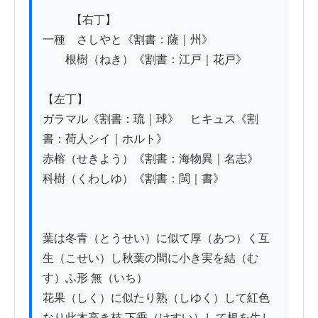
          【右丁】

一種　さしやと《割書：薩｜州》

　　根樹（ねき）《割書：江戸｜花戸》

【左丁】

ガラマル《割書：琉｜球》　ヒキュス《割
書：荷人シイ｜ホルト》

赤榕（せきよう）《割書：海物異｜名志》　
科樹（くわしゆ）《割書：閩｜書》

葉は冬青（とうせい）に似て厚（あつ）く互
生（こせい）し秋葉の間に小き実を結（む
す）ふ形 無（いち）

花果（しく）に似たり熟（しゆく）して紅色
なり此木高き枝 下垂（けすい）して根を生し
