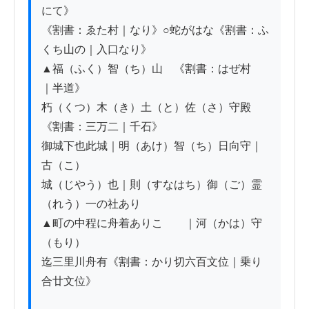
にて》

《割書：ゑた村｜なり》○蛇がはな《割書：ふ
くち山の｜入口なり》

▲福（ふく）智（ち）山　《割書：はぜ村ゟ
｜半道》

朽（くつ）木（き）土（と）佐（さ）守殿
《割書：三万二｜千石》

御城下也此城｜明（あけ）智（ち）日向守｜
古（こ）

城（じやう）也｜則（すなはち）御（ご）霊
（れう）一の社あり

▲町の中程に舟着ありこゝゟ｜河（かは）守
（もり）

迄三里川舟有《割書：かり切六百文位｜乗り
合廿文位》
