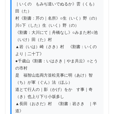
｜いくのゝもみぢ道いでぬるか》雲（くも）
田（た）

村《割書：芹の｜名所》○生（いく）野（の）
川○下（した）生（いく）野（の）

《割書：大川にて｜舟橋なし》○みまた村○池
（いけ）田（た）村

▲岩（いは）崎（さき）村　《割書：いくの
より｜二十丁》

●千歳山《割書：いはさき｜やま共云》○とう
の市村

是ゟ福智山迄両方並松見事に明（あけ）智
（ち）が軍（ぐん）法（ほふ）

道とて行人の｜影（かげ）をかゝす事｜奇
（き）也上り下り小坂多し

▲長田（おさだ）村　《割書：岩さきゟ｜半
道》
