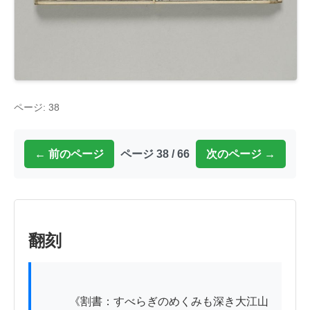
ページ: 38
← 前のページ
ページ 38 / 66
次のページ →
翻刻
          《割書：すべらぎのめくみも深き大江山