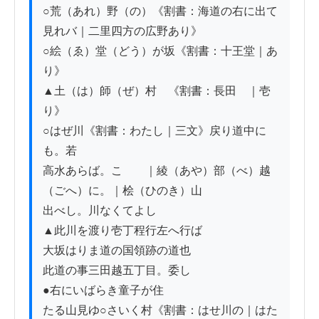
○荒（あれ）野（の）《割書：海道の右に出て
見れバ｜二里四方の広野あり》

○絵（ゑ）堂（どう）が坂《割書：十王堂｜あ
り》

▲土（は）師（ぜ）村　《割書：長田ゟ｜壱
り》

○はぜ川《割書：わたし｜三文》戻り道中に
も。若

高水あらば。こゝゟ｜綾（あや）部（べ）越
（ごへ）に。｜桧（ひのき）山

出べし。川なくてよし

▲此川を渡り壱丁程行左へ行ば

大坂はりま道の国領跡の道也

此道の事三田越五丁目。委し

●右にいばらき童子が住

たる山見ゆ○さいく村《割書：はせ川の｜はた