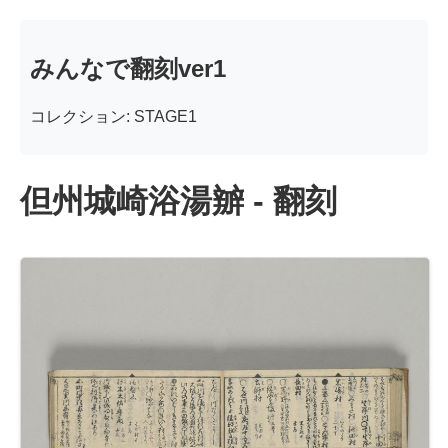
みんなで翻刻ver1
コレクション: STAGE1
但州城崎浴湯辧 - 翻刻