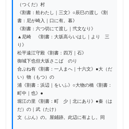
（つくだ）村

《割書：舩わたし｜三文》○辰巳の渡し《割
書：尼が崎入｜口に有。暮》

《割書：六つ切にて渡し｜弐文なり》

▲尼崎　《割書：大坂高らいはし｜より　三
り》

松平遠江守殿《割書：四万｜石》

御城下也但大坂さこばゟのり

合ぶね有《割書：一人まへ｜十六文》●大（だ
い）物（もつ）の

浦《割書：浜辺｜をいふ》○大物の橋《割書：
町中｜也》●

堀江の里《割書：町ゟ少｜北にあり》●秦（は
だ）の｜武（たけ）

文（ぶん）の。屋鋪跡。此辺に有よし。同
