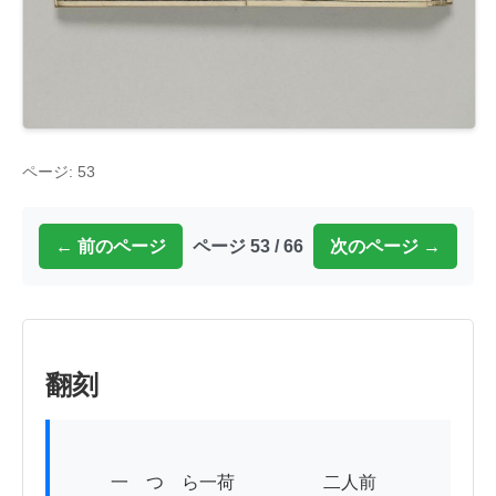
ページ: 53
← 前のページ
ページ 53 / 66
次のページ →
翻刻
          一　つゞら一荷　　　　　二人前
