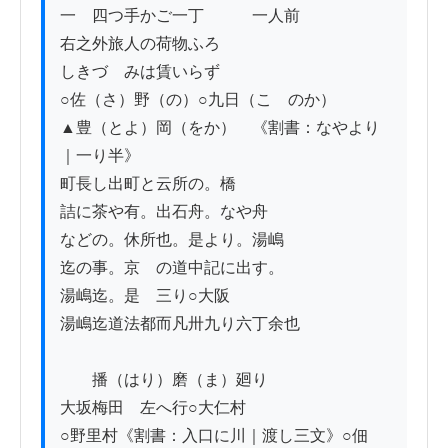
一　四つ手かご一丁　　　一人前

右之外旅人の荷物ふろ

しきづゝみは賃いらず

○佐（さ）野（の）○九日（こゝのか）

▲豊（とよ）岡（をか）　《割書：なやより
｜一り半》

町長し出町と云所の。橋

詰に茶や有。出石舟。なや舟

などの。休所也。是より。湯嶋

迄の事。京ゟの道中記に出す。

湯嶋迄。是ゟ三り○大阪ゟ

湯嶋迄道法都而凡卅九り六丁余也

　　播（はり）磨（ま）廻り

大坂梅田ゟ左へ行○大仁村

○野里村《割書：入口に川｜渡し三文》○佃