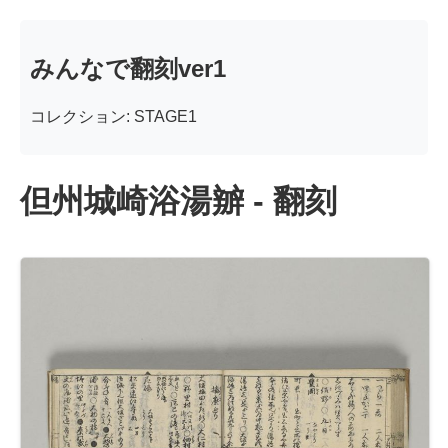
みんなで翻刻ver1
コレクション: STAGE1
但州城崎浴湯辧 - 翻刻