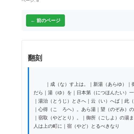
ページ: 8
← 前のページ
翻刻
          ｜成（な）す上は。｜新湯（あらゆ）｜御所（こしよ）の｜湯（ゆ）まん

だら｜湯（ゆ）を｜日本第（につほんたい）一
｜湯治（とうじ）とさへ｜云（い）へば｜此（
｜心得（こゝろへ）。あら湯｜望（のぞみ）の
｜宿取（やどとり）。｜御所（ごしよ）の湯ま
人は上の町に｜宿（やど）とるべきなり
