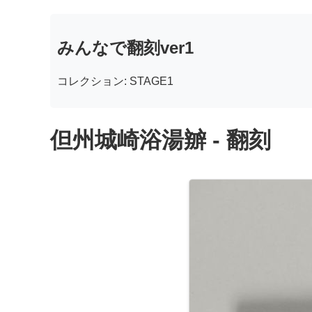
みんなで翻刻ver1
コレクション: STAGE1
但州城崎浴湯辧 - 翻刻