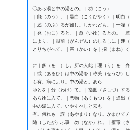
◯あら湯と中の湯との。｜功（こう）

｜能（のう）。｜黒白（こくびやく）｜明白（
｜述（のぶ）るが如し。しかれども。｜一端（
｜発（おこ）ると。｜愈（いゆ）るとの。｜差
により。｜眼前（がんぜん）のしるしに｜迷（
とりちがへて。｜害（かい）を｜招（まね）く
に｜多（をゝ）し。所の人此｜理（り）を｜弁
｜或（あるひ）は中の湯を｜称美（せうび）し
も有。病により。中の湯と。あら

ゆとを｜分（わけ）て。｜指図（さしづ）する
あらゆに入て。｜悪物（あくもつ）を｜追出（
中の湯に入て。いやすべしと云も

有。何れも｜誤（あやまり）なり。かまひて〳
随（したが）ふ事｜勿（なか）れ。｜瘡毒（さ