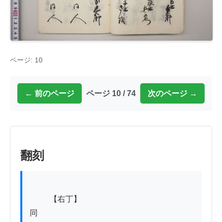
ページ: 10
← 前のページ
ページ 10 / 74
次のページ →
翻刻
          【右丁】

同
