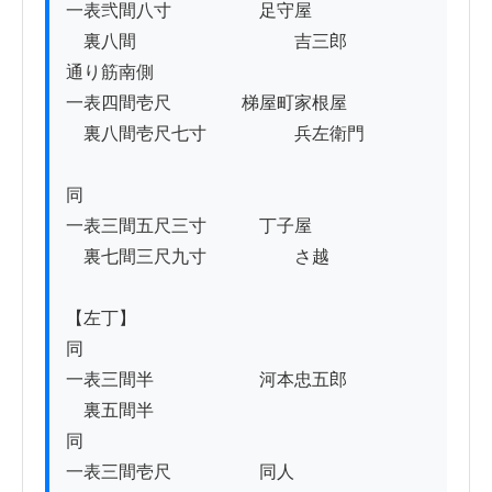
一表弐間八寸　　　　　足守屋

　裏八間　　　　　　　　　吉三郎

通り筋南側

一表四間壱尺　　　　梯屋町家根屋

　裏八間壱尺七寸　　　　　兵左衛門

同

一表三間五尺三寸　　　丁子屋

　裏七間三尺九寸　　　　　さ越

【左丁】

同

一表三間半　　　　　　河本忠五郎　　

　裏五間半

同

一表三間壱尺　　　　　同人
