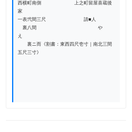
西横町南側　　　　　　　上之町留屋喜蔵後
家

一表弐間三尺　　　　　　　　請■人　　　　

　裏八間　　　　　　　　　　　　　や
え　　　　　　　　　　

　　裏ニ而《割書：東西四尺壱寸｜南北三間
五尺三寸》
