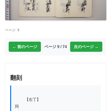
ページ: 9
← 前のページ
ページ 9 / 74
次のページ →
翻刻
          【右丁】

同
