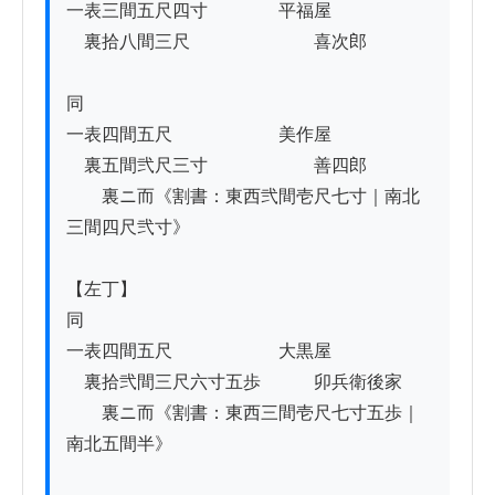
一表三間五尺四寸　　　　平福屋

　裏拾八間三尺　　　　　　　喜次郎

同

一表四間五尺　　　　　　美作屋

　裏五間弐尺三寸　　　　　　善四郎

　　裏ニ而《割書：東西弐間壱尺七寸｜南北
三間四尺弐寸》

【左丁】

同

一表四間五尺　　　　　　大黒屋

　裏拾弐間三尺六寸五歩　　　卯兵衛後家

　　裏ニ而《割書：東西三間壱尺七寸五歩｜
南北五間半》
