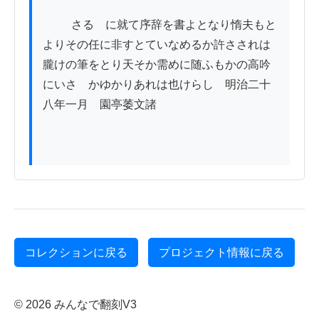
          さるゝに就て序辞を書よとなり惰夫もと
よりその任に非すとていなめるか許さされは
朧けの筆をとり天そか需めに随ふもかの高吟
にいさゝかゆかりあれは也けらし　明治二十
八年一月　園亭萎文諸

コレクションに戻る
プロジェクト情報に戻る
© 2026 みんなで翻刻V3