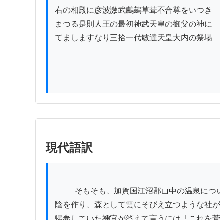
右の相殿に彦波瀲武鸕鷀草葺不合尊をいつき

まつる是則人王の最初神武天皇の御父の神に

てましますなり三拾一代敏達天皇大内の祭場

現代語訳
          そもそも、加賀国江沼郡山中の温泉について申し上げると、昔、行基菩薩が修行に励んでいた時のことです。この国の菅生という所に、珍しい木が木
陰を作り、森として雲にそびえ立つような社が
帰参していた禰宜が答えて言うには「これを菅