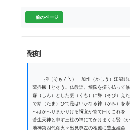
← 前のページ
翻刻
          抑（そも〳〵）　加州（かしう）江沼郡山中の出湯と申すは昔時（むかし）行基菩

薩抖擻【とそう。仏教語。煩悩を振り払って修
森（しん）とした雲（くも）に聳（そび）えた
で給（たま）ひて是はいかなる神（かみ）を崇
へはかへりまかりける禰宜か答て曰くこれを

菅生天神と申す三柱の神にてかけまくも賢（か
地神第四代彦火々出見尊左の相殿に豊玉姫命
