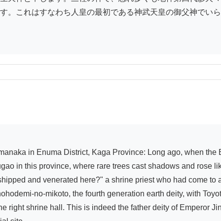
す。これはすなわち人皇の最初である神武天皇の御父神でいら
ugao in this province, where rare trees cast shadows and rose li
shipped and venerated here?" a shrine priest who had come to att
ohodemi-no-mikoto, the fourth generation earth deity, with Toyot
ight shrine hall. This is indeed the father deity of Emperor Jin