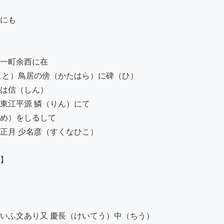
にも

一町余西に在

こと）鳥居の傍（かたはら）に碑（ひ）

は信（しん）

江平源 鱗（りん）にて

め）をしるして

月 少名彦（すくなひこ）

】

いふ文あり又 慶長（けいてう）中（ちう）
