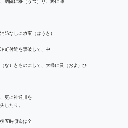
、病院に移（うつ）り、終に師

消防なしに放棄（はうき）

冶町付近を撃破して、中

（な）きものにして、大橋に及（およ）ひ

、更に神通川を

失したり。

後五時頃迄は全
