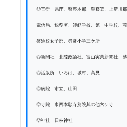
　◎官衙　県庁、警察本部、警察署、上新川郡
　電信局、税務署、師範学校、第一中学校、商
　啓廸校女子部、尋常小学三ケ所

　◎新聞社　北陸政論社、富山実業新聞社、越
　◎活版所　いろは、城村、高見

　◎病院　市立、山田

　◎寺院　東西本願寺別院其の他六ケ寺

　◎神社　日枝神社
