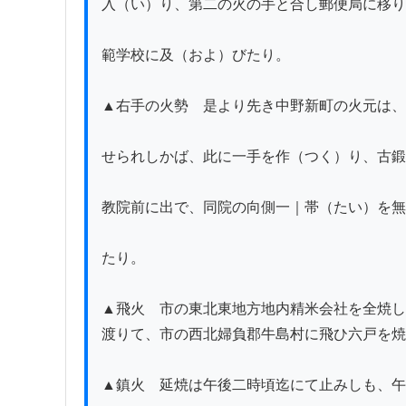
入（い）り、第二の火の手と合し郵便局に移り
範学校に及（およ）びたり。

▲右手の火勢　是より先き中野新町の火元は、
せられしかば、此に一手を作（つく）り、古鍛
教院前に出で、同院の向側一｜帯（たい）を無
たり。

▲飛火　市の東北東地方地内精米会社を全焼し
渡りて、市の西北婦負郡牛島村に飛ひ六戸を焼
▲鎮火　延焼は午後二時頃迄にて止みしも、午