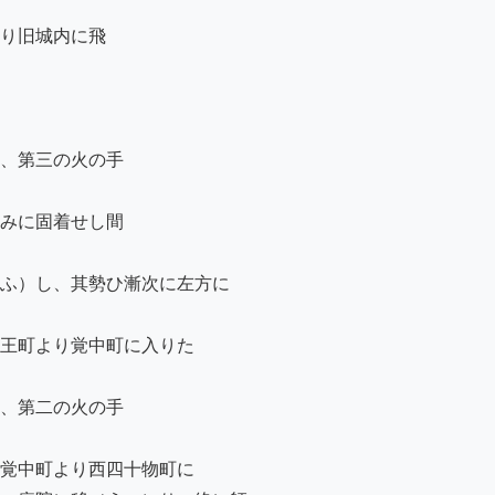
り旧城内に飛

、第三の火の手

みに固着せし間

ふ）し、其勢ひ漸次に左方に

王町より覚中町に入りた

、第二の火の手

覚中町より西四十物町に
