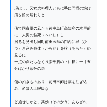
現はし、又女房料理人ともに手に同様の焼け
痕を留め居れりと

偖て同夜風の凪たる後中島町高知座の木戸前
に一人男の斃死（へいし）し

居るを見出し同町前田医師の門内に舁（ひ
つ）き込み身体（からだ）を検（あらた）め
見るに

一点の創だもなく只腹部臍の上に横に一寸五
分ばかり紫色の焼

傷の如きものあり、前田医師は薬を注ぎ込
み、尚ほ人工呼吸な

ど施せしかと、其効（そのかう）あらざれ