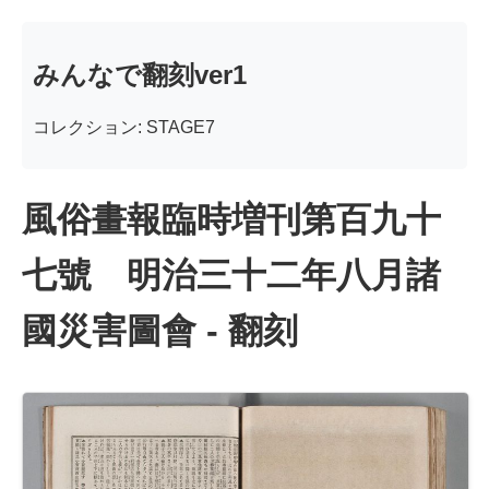
みんなで翻刻ver1
コレクション: STAGE7
風俗畫報臨時増刊第百九十
七號 明治三十二年八月諸
國災害圖會 - 翻刻