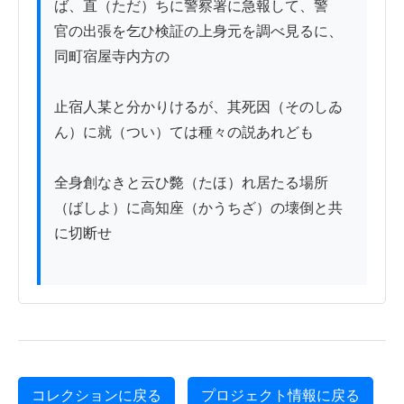
ば、直（ただ）ちに警察署に急報して、警

官の出張を乞ひ検証の上身元を調べ見るに、
同町宿屋寺内方の

止宿人某と分かりけるが、其死因（そのしゐ
ん）に就（つい）ては種々の説あれども

全身創なきと云ひ斃（たほ）れ居たる場所
（ばしよ）に高知座（かうちざ）の壊倒と共
に切断せ

コレクションに戻る
プロジェクト情報に戻る