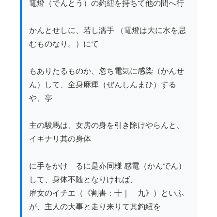
電燈（でんとう）の釣紐を持ちて他の間へ行

かんとせしに、若し濡手 （電燈は大に水を忌
むものなり。）にて

もありたるものか、忽ち電気に感染（かんせ
ん）して、全身麻痺（ぜんしんまひ）する
や、亭

主の駿馬は、女房の身を引き除けやらんと、
イキナリ其の身体

に手をかけゝるに是亦同様 感電（かんでん）
して、身体不随となりければ、

雇女のイチエ（《割書：十｜　九》）といふ
が、主人の大事と走り来りて其釣紐を
