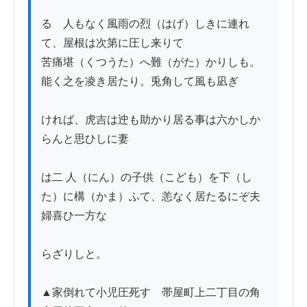
るゝ人もなく風雨の烈（はげ）しきに連れ
て、屋根は次第に圧し来りて

苦痛堪（くつうた）へ難（がた）かりしも。
能く之を凌き居たり。兎角して風も凪ぎ

ければ、虎吉は迚も助かり居る事は六かしか
らんと思ひしに妻

は二 人（にん）の子供（こども）を下（し
た）に構（かま）ふて、恙なく居たるにぞ夫
婦喜ひ一方な

らざりしと。

▲家倒れて小児圧死す　帯屋町上二丁目の角