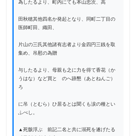
為したるより、町内にても本山忠次、高

田秋穂其他四名か発起となり、同町二丁目の
医師町田、織田、

片山の三氏其他諸有志者より金四円三銭を取
集め、吊慰の為贈

与したるより、母親も之に力を得て香花（か
うはな）など買とゝのへ跡懇（あとねんご）
ろ

に吊（とむら）ひ居るとは聞くも涙の種とい
ふべし。

▲死骸浮ぶ　前記二名と共に溺死を遂げたる