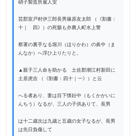
硝子製造所雇人安

芸郡室戸村伊三郎長男篠原友太郎 （《割書：
十｜　四》）の死骸も亦農人町水上警

察署の裏手なる堀川（ほりかわ）の眞中（ま
んなか）へ浮ひ上りたりと。

▲親子三人命を助かる　土佐郡潮江村新田に
土居虎吉 （《割書：四十｜一》）と云

へる者あり、妻は目下懐妊中（もくかかいに
んちう）なるが、三人の子供ありて、長男

は十二歳次は九歳と五歳の女子なるが、長男
は先日負傷して
