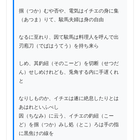
掴（つか）むや否や、電気はイチエの身に集
（あつま）りて、駿馬夫婦は身の自由

なるに至れり、因て駿馬は料理人を呼んで出
刃庖刀（でばはうてう）を持ち来ら

しめ、其釣紐（そのこーど）を切断（せつだ
ん）せしめけれども、兎角する内に手遅くれ
と

なりしものか、イチエは遂に絶息したりとは
あはれといふべし

因（ちなみ）に云う、イチエの釣紐（こー
ど）を掴（つか）みし処（とこ）ろは手の指
に黒焦けの線を
