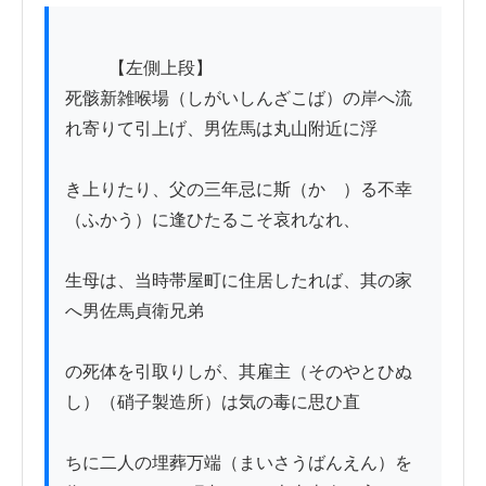
          【左側上段】

死骸新雑喉場（しがいしんざこば）の岸へ流
れ寄りて引上げ、男佐馬は丸山附近に浮

き上りたり、父の三年忌に斯（かゝ）る不幸
（ふかう）に逢ひたるこそ哀れなれ、

生母は、当時帯屋町に住居したれば、其の家
へ男佐馬貞衛兄弟

の死体を引取りしが、其雇主（そのやとひぬ
し）（硝子製造所）は気の毒に思ひ直

ちに二人の埋葬万端（まいさうばんえん）を