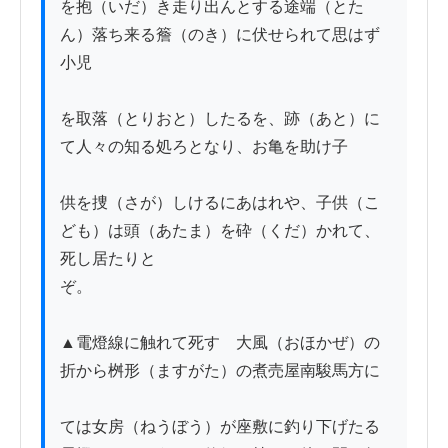
を抱（いだ）き走り出んとする途端（とた
ん）落ち来る簷（のき）に伏せられて思はず
小児

を取落（とりおと）したるを、跡（あと）に
て人々の知る処ろとなり、お亀を助け子

供を捜（さが）しけるにあはれや、子供（こ
ども）は頭（あたま）を砕（くだ）かれて、
死し居たりと

ぞ。

▲電燈線に触れて死す　大風（おほかぜ）の
折から桝形（ますがた）の煮売屋南駿馬方に

ては女房（ねうぼう）が座敷に釣り下げたる