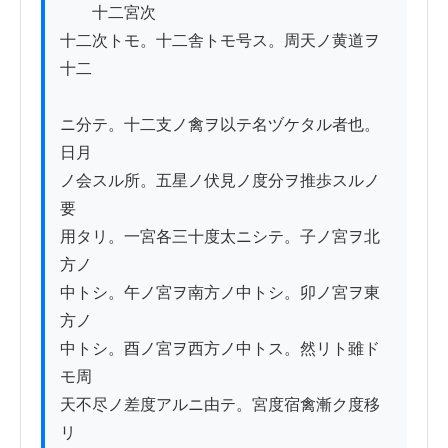
　　十二宮次

十二次トモ。十二舎トモ号ス。周天ノ黄道ヲ
十二

ニ分テ。十二支ノ禽ヲ以テ名ヅケタル者也。
日月

ノ会スル所。五星ノ伏見ノ度分ヲ推歩スルノ
要

用タリ。一宮各三十度太ニシテ。子ノ宮ヲ北
方ノ

中トシ。午ノ宮ヲ南方ノ中トシ。卯ノ宮ヲ東
方ノ

中トシ。酉ノ宮ヲ西方ノ中トス。然リト雖ド
モ周

天不尽ノ差度アルニ由テ。宮度宿禽漸ク度移
リ
