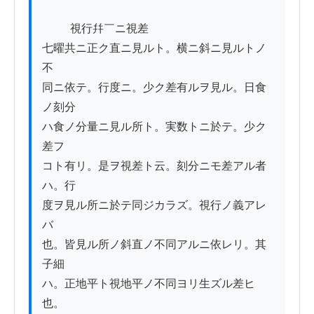
          視行幷￣ニ視差

七曜共ニ正ク直ニ見ルト。横ニ斜ニ見ルトノ
不

同ニ依テ。行度ニ。少ク差有ルヲ見ル。日食
ノ刻分

ハ食ノ分量ニ見ル所ト。実数トニ於テ。少ク
差フ

コト有リ。是ヲ視差ト云。刻分ニモ差アル者
ハ。行

度ヲ見ル所ニ於テ同ジカラズ。視行ノ義アレ
バ

也。皆見ル所ノ斜直ノ不同アルニ依レリ。其
子細

ハ。正地平ト視地平ノ不同ヨリ生ズル差ヒ
也。
