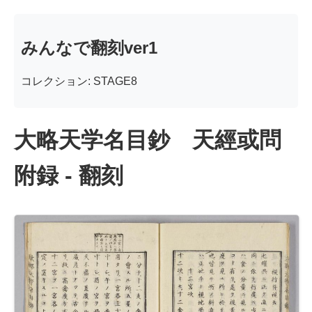
みんなで翻刻ver1
コレクション: STAGE8
大略天学名目鈔 天經或問
附録 - 翻刻