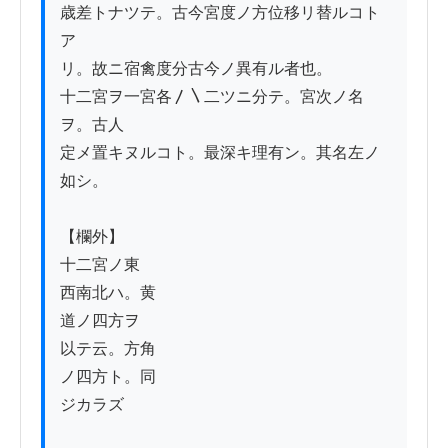
歳差トナツテ。古今宮度ノ方位移リ替ルコト
ア

リ。故ニ宿禽度分古今ノ異有ル者也。

十二宮ヲ一宮各〳〵二ツニ分テ。宮次ノ名
ヲ。古人

定メ置キヌルコト。最深キ理有ン。其名左ノ
如シ。

【欄外】

十二宮ノ東

西南北ハ。黄

道ノ四方ヲ

以テ云。方角

ノ四方ト。同

ジカラズ
