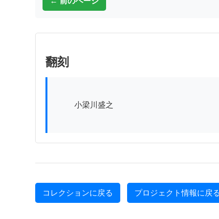
← 前のページ
翻刻
          小梁川盛之

コレクションに戻る
プロジェクト情報に戻