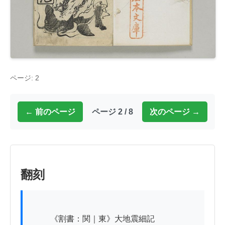
ページ: 2
← 前のページ
ページ 2 / 8
次のページ →
翻刻
          《割書：関｜東》大地震細記
