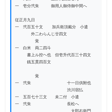
一　壱分弐朱　　　御用人御侍御中間へ

従正月九日

一　弐百五十文 　　加兵衛頂戴分　小遣

　　　　外二わらんじ廿四文

　　　　　覚

一　白米　両二四斗

　　　書上ル控ヘ也　但壱升代百三十四文

　　　銭五貫四百文

　　　　　覚

一　弐朱　　　　　　　　　十一日供附也

　　　　　　　　　　　　　渋川宿払　

一　五百七十三文　　未二付　小遣

一　弐朱　　　　　　　　　長松へ

　　　　　　　　　　　　　　太郎右衛門
