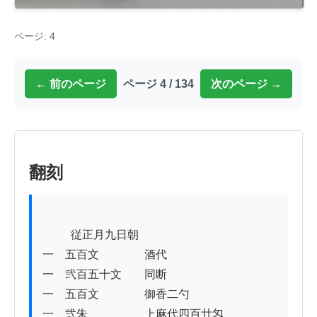
ページ: 4
← 前のページ
ページ 4 / 134
次のページ →
翻刻
          従正月九日朝

一　五百文　　　　酒代

一　弐百五十文　　同断

一　五百文　　　　御香二勺

一　弐朱　　　　　上麻代四百廿匁
