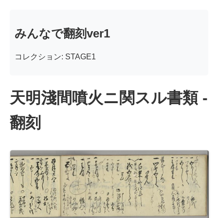
みんなで翻刻ver1
コレクション: STAGE1
天明淺間噴火ニ関スル書類 -
翻刻