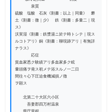
　　　　泉質

硫酸　塩酸　石灰《割書：以上｜同量》　礬
土《割書：微｜少》　鉄《割書：多量二｜現
ス》

沃実湿《割書：鉄漿湯ニ於テ時トシテ｜現ス
ルコトアリ》銅《割書：聊現跡アリ｜有無詳
ナラス》

　　　　応症

貧血家悉ク験績アリ多血家多ク眩

暈頭痛ヲ発ス初メテ浴スルノ一二日

間往々心下圧迫食機減損ノ徴

ヲ顕ス

　　北第二十大区六小区

　　　吾妻郡四万村温泉

　　県庁里程
