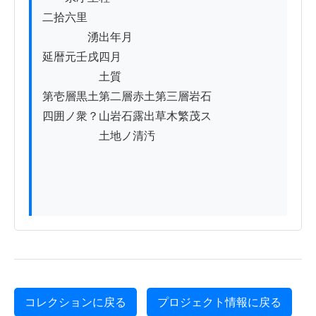
二拾六里

　　　　湧出年月

延暦元壬戌四月

　　　　　土質

第壱層黒土第二層赤土第三層岩石

四囲ノ衆？山岩石露出草木繁茂ス

　　　　　土地ノ清汚

コレクションに戻る
プロジェクト情報に戻る