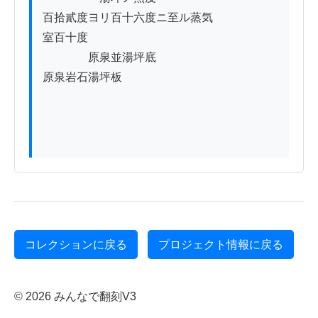
百拾貳度ヨリ百十六度ニ至ル蒸気

室百十度

　　　　原泉並湯坪底

原泉岩石湯坪板

コレクションに戻る
プロジェクト情報に戻る
© 2026 みんなで翻刻V3