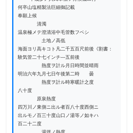
何卒山塩精製法巨細御記載

奉願上候

　　　　清濁

温泉極メテ澄清浴中毛管数フベシ

　　　　　土地ノ高低

海面ヨリ高キコト凡二千五百尺前後《割書：
験気管二十七インチ―五前後

　　　　　熱度ヲ計ル月日時間並晴雨

明治六年九月七日午後第二時　　曇

　　　　　熱度ヲ計ル時寒暖計之度

八十度

　　　　原泉熱度

四万川ノ東側ニ出ル者百八十度西側ニ

出ルモノ百三十度山口ノ湯等ノ如キハ

百二十二度

　　　　　湯坪ノ熱度
