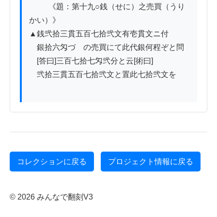
          《題：第十九○銭（せに）之売買（うり
かい）》

▲銭弐拾三貫五百七拾弐文有壱貫文ニ付

　銀拾六匁づゝの売買にて此代銀何程ぞと問

　[答曰]三百七拾七匁弐分と云[術曰]

　弐拾三貫五百七拾弐文と置此七拾弐文を

コレクションに戻る
プロジェクト情報に戻る
© 2026 みんなで翻刻V3