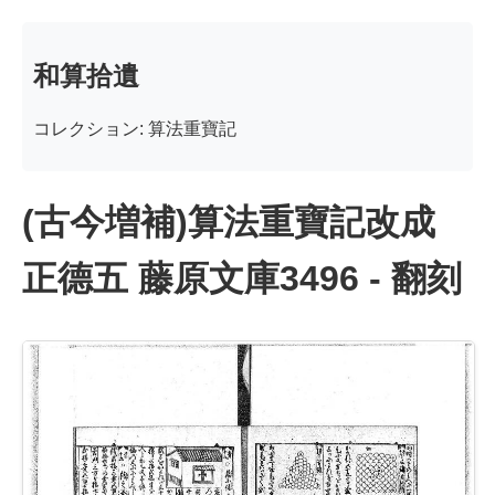
和算拾遺
コレクション: 算法重寶記
(古今増補)算法重寶記改成
正德五 藤原文庫3496 - 翻刻