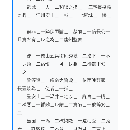
　　武威＿一入＿二和談之扱＿一 三宅長盛竊
に趣＿二江州安土＿一献＿二 七尾城＿一悔＿
二

　　前非＿一降伏而請＿二赦宥＿一信長公一
且寛宥有＿レ之為＿二能州監察

　　使＿一徳山五兵衛則秀被＿二指下＿一不
＿レ貽＿二宿憤＿一可＿レ相＿二待御下知＿
一之

　　旨等達＿二厳命之旨趣＿一依而連龍家士
長壹岐為＿二使者＿一指＿二

　　登安土＿一温井三宅以＿二謀言＿一購＿
二積悪＿一暫雖＿レ蒙＿二寛宥＿一彼等於＿
二

　　当国＿一為＿二棟梁敵＿一速に受＿二厳
命＿一誅戮達＿二本意＿一度旨及＿二言上＿