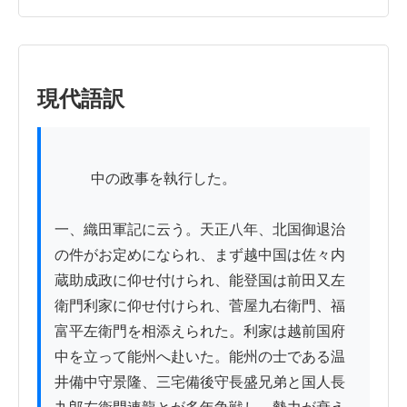
現代語訳
          中の政事を執行した。

一、織田軍記に云う。天正八年、北国御退治
の件がお定めになられ、まず越中国は佐々内
蔵助成政に仰せ付けられ、能登国は前田又左
衛門利家に仰せ付けられ、菅屋九右衛門、福
富平左衛門を相添えられた。利家は越前国府
中を立って能州へ赴いた。能州の士である温
井備中守景隆、三宅備後守長盛兄弟と国人長