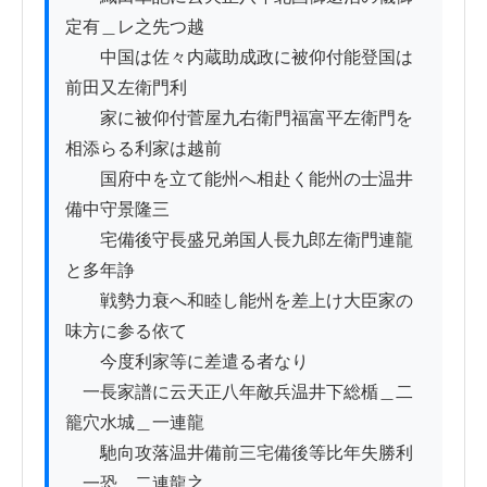
定有＿レ之先つ越

　　中国は佐々内蔵助成政に被仰付能登国は
前田又左衛門利

　　家に被仰付菅屋九右衛門福富平左衛門を
相添らる利家は越前

　　国府中を立て能州へ相赴く能州の士温井
備中守景隆三

　　宅備後守長盛兄弟国人長九郎左衛門連龍
と多年諍

　　戦勢力衰へ和睦し能州を差上け大臣家の
味方に参る依て

　　今度利家等に差遣る者なり

　一長家譜に云天正八年敵兵温井下総楯＿二
籠穴水城＿一連龍

　　馳向攻落温井備前三宅備後等比年失勝利
＿一恐＿二連龍之
