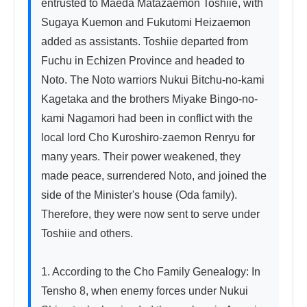
entrusted to Maeda Matazaemon Toshiie, with 
Sugaya Kuemon and Fukutomi Heizaemon 
added as assistants. Toshiie departed from 
Fuchu in Echizen Province and headed to 
Noto. The Noto warriors Nukui Bitchu-no-kami 
Kagetaka and the brothers Miyake Bingo-no-
kami Nagamori had been in conflict with the 
local lord Cho Kuroshiro-zaemon Renryu for 
many years. Their power weakened, they 
made peace, surrendered Noto, and joined the 
side of the Minister's house (Oda family). 
Therefore, they were now sent to serve under 
Toshiie and others.

1. According to the Cho Family Genealogy: In 
Tensho 8, when enemy forces under Nukui 