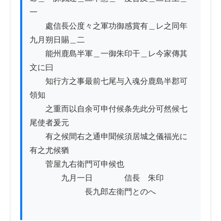
一

　　處信長公度々之軍功御感賞有＿レ之同年
九月朔日賜＿二

　　能州鹿島半軍＿一御朱印干＿レ今家傳其
文に曰

　　知行方之事最前七尾与入魂分鹿島半郡可
領知

　　之重而以自余可申付候条先此分可然候七
尾使者爰元

　　有之候間右之通申聞候須居城之儀福光に
有之尤候猶

　　菅屋九右衛門可申候也

　　　　九月一日　　　　信長　朱印

　　　　　　　長九郎左衛門とのへ
