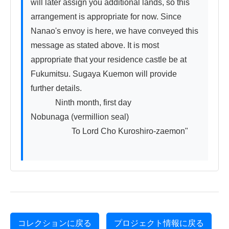
will later assign you additional lands, so this 
arrangement is appropriate for now. Since 
Nanao's envoy is here, we have conveyed this 
message as stated above. It is most 
appropriate that your residence castle be at 
Fukumitsu. Sugaya Kuemon will provide 
further details.

　　　Ninth month, first day　　　　
Nobunaga (vermillion seal)

　　　　　To Lord Cho Kuroshiro-zaemon"

コレクションに戻る
プロジェクト情報に戻る