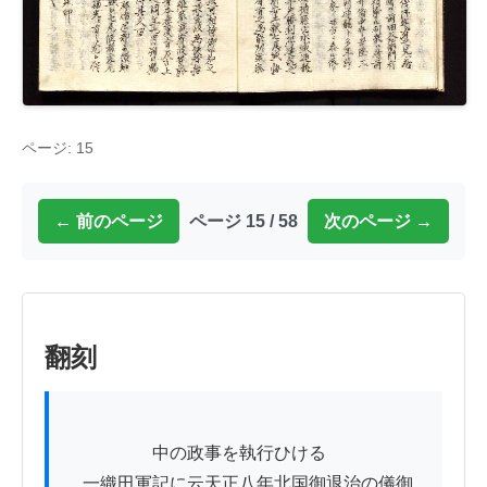
ページ: 15
← 前のページ
ページ 15 / 58
次のページ →
翻刻
            　　中の政事を執行ひける

　一織田軍記に云天正八年北国御退治の儀御