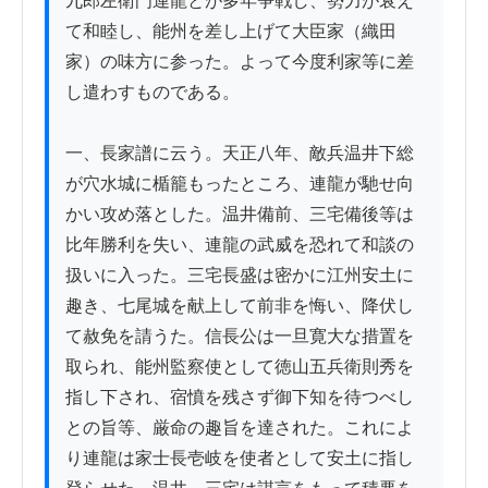
九郎左衛門連龍とが多年争戦し、勢力が衰え
て和睦し、能州を差し上げて大臣家（織田
家）の味方に参った。よって今度利家等に差
し遣わすものである。

一、長家譜に云う。天正八年、敵兵温井下総
が穴水城に楯籠もったところ、連龍が馳せ向
かい攻め落とした。温井備前、三宅備後等は
比年勝利を失い、連龍の武威を恐れて和談の
扱いに入った。三宅長盛は密かに江州安土に
趣き、七尾城を献上して前非を悔い、降伏し
て赦免を請うた。信長公は一旦寛大な措置を
取られ、能州監察使として徳山五兵衛則秀を
指し下され、宿憤を残さず御下知を待つべし
との旨等、厳命の趣旨を達された。これによ
り連龍は家士長壱岐を使者として安土に指し