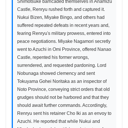
Shimotsuke barricaded themselves in Anamizu 
Castle, Renryu rushed forth and captured it. 
Nukui Bizen, Miyake Bingo, and others had 
suffered repeated defeats in recent years and, 
fearing Renryu's military prowess, entered into 
peace negotiations. Miyake Nagamori secretly 
went to Azuchi in Omi Province, offered Nanao 
Castle, repented his former wrongs, 
surrendered, and requested pardoning. Lord 
Nobunaga showed clemency and sent 
Tokuyama Gohei Noritaka as an inspector of 
Noto Province, conveying strict orders that old 
grudges should not be harbored and that they 
should await further commands. Accordingly, 
Renryu sent his retainer Cho Iki as an envoy to 
Azuchi. He reported that while Nukui and 