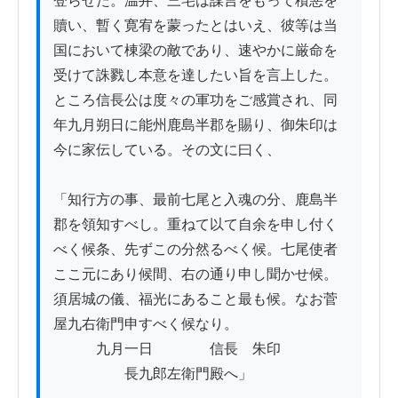
登らせた。温井、三宅は謀言をもって積悪を
贖い、暫く寛宥を蒙ったとはいえ、彼等は当
国において棟梁の敵であり、速やかに厳命を
受けて誅戮し本意を達したい旨を言上した。
ところ信長公は度々の軍功をご感賞され、同
年九月朔日に能州鹿島半郡を賜り、御朱印は
今に家伝している。その文に曰く、

「知行方の事、最前七尾と入魂の分、鹿島半
郡を領知すべし。重ねて以て自余を申し付く
べく候条、先ずこの分然るべく候。七尾使者
ここ元にあり候間、右の通り申し聞かせ候。
須居城の儀、福光にあること最も候。なお菅
屋九右衛門申すべく候なり。

　　　九月一日　　　　信長　朱印

　　　　　長九郎左衛門殿へ」
