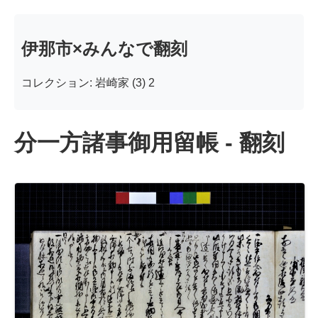
伊那市×みんなで翻刻
コレクション: 岩崎家 (3) 2
分一方諸事御用留帳 - 翻刻