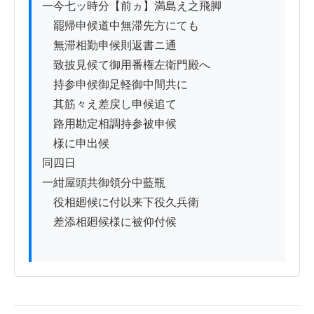
一今七ッ時分【前ヵ】満島え之飛脚

　罷帰申候道中無滞先方にても

　無滞相勤申候則返書ニ通

　致披見候て御用番権左衛門殿へ　　

　持参申候御足軽御中間共に

　其筋々え差戻し申候追て

　路用勘定相調持参被申候

　様に申出候

同四日

一紺屋頭共御領分中藍瓶

　役相廻候に付以来下役久兵衛

　差添相廻候様に被仰付候
