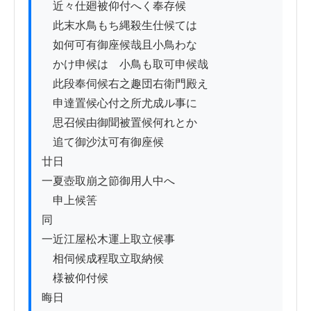
　近々仕廻被仰付へく奉存候

　此末水鳥もち縄殺生仕候ては

　如何可有御座候哉且小鳥わな

　かけ申候はゝ小鳥も取可申候哉

　此段奉伺候右之趣団右衛門殿え

　申達置候心付之所尤成ル事に

　思召候由御聞被置候何れとか

　追て御沙汰可有御座候

廿日

一夏壺取崩之節御用人中へ

　申上候筈

同

一近江屋松木運上取立候事

　相伺候成程取立取納候

　様被仰付候

晦日
