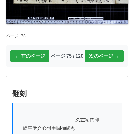
ページ: 75
← 前のページ
ページ 75 / 120
次のページ →
翻刻
            　　　　　　　　　久左衛門印

一総平伊介心付申聞御網も
