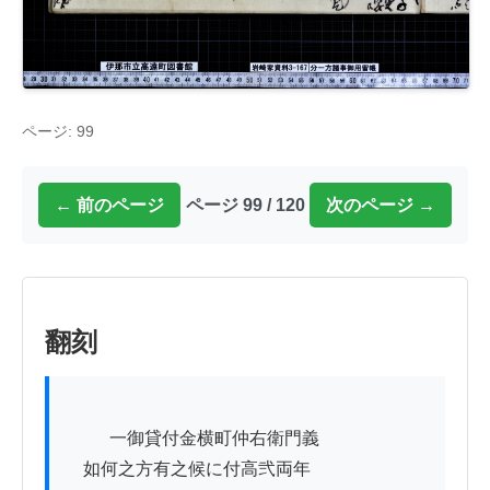
ページ: 99
← 前のページ
ページ 99 / 120
次のページ →
翻刻
          一御貸付金横町仲右衛門義

　如何之方有之候に付高弐両年
