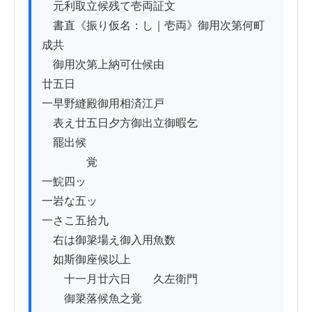
　元利取立候残て壱両証文

　書直《振り仮名：し｜壱両》御用次第何町
成共

　御用次第上納可仕候由

廿五日

一早野縫殿御用相済江戸

　表え廿五日夕方御出立御暇乞

　罷出候

　　　　覚

一鯇四ッ

一岩な五ッ

一さこ五拾九

　右は御簗場え御入用魚数

　如斯御座候以上

　　十一月廿六日　　久左衛門

　　御簗落候魚之覚
