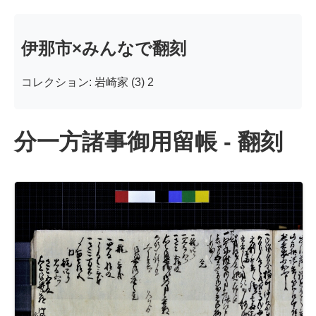
伊那市×みんなで翻刻
コレクション: 岩崎家 (3) 2
分一方諸事御用留帳 - 翻刻