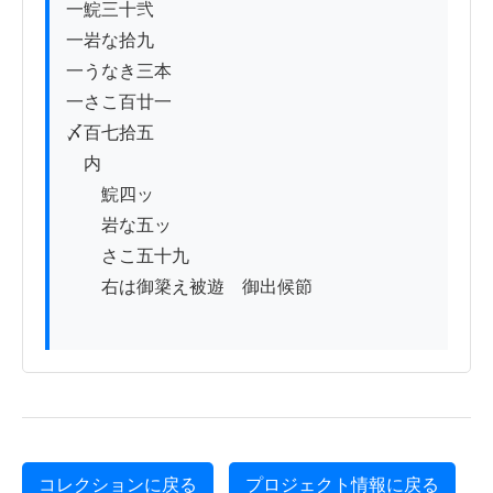
一鯇三十弐

一岩な拾九

一うなき三本

一さこ百廿一

〆百七拾五

　内

　　鯇四ッ

　　岩な五ッ

　　さこ五十九

　　右は御簗え被遊　御出候節

コレクションに戻る
プロジェクト情報に戻る