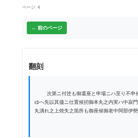
ページ: 4
← 前のページ
翻刻
          次第ニ付迚も御還座と申場ニハ至り不申候乍去先不取敢三日辰之刻御白洲迄野辺より御立戻りニ相成申候只今ニ時々地震御座候上何れも大破ニ御座候
ゆへ先以其儘ニ仕置候扨御本丸之内実ハ中寂門
丸潰れ之上焼失之箇所も御座候御老中阿部伊勢