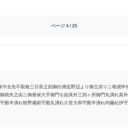
ページ 4 / 25
御焼失之由ニ御座候大手御門を始其外三四ヶ所御門丸潰れ其外
守殿半潰れ牧野備前守殿丸潰れ久世大和守殿半潰れ内藤紀伊守