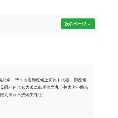
次のページ →
見附ハ何れも大破ニ御座候西丸下并大名小路も
殿丸潰れ不残焼失寺社
