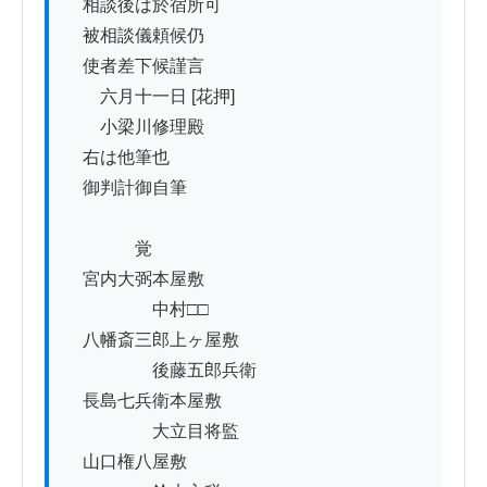
　相談後は於宿所可

　被相談儀頼候仍

　使者差下候謹言

　　六月十一日 [花押]　

　　小梁川修理殿

　右は他筆也

　御判計御自筆

　　　　覚

　宮内大弼本屋敷

　　　　　中村□□

　八幡斎三郎上ヶ屋敷

　　　　　後藤五郎兵衛

　長島七兵衛本屋敷

　　　　　大立目将監

　山口権八屋敷
