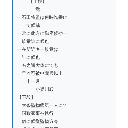
          【上段】

　　　　覚

一石田将監は何時迄番に

　　て候哉

一常に此方に御座候や一　　

　族衆誰に候也

一在所近キ一族衆は

　誰に候也

　右之通大体にても

　早々可被申聞候以上

　　十一月

　　　　小梁川殿

【下段】

　大条監物病気一人にて

　国政家事被執行

　儀に候従監物方令
