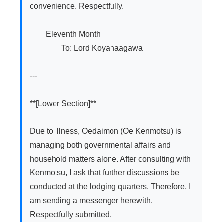
convenience. Respectfully.

　　Eleventh Month

　　　　To: Lord Koyanaagawa

---

**[Lower Section]**

Due to illness, Ōedaimon (Ōe Kenmotsu) is 
managing both governmental affairs and 
household matters alone. After consulting with 
Kenmotsu, I ask that further discussions be 
conducted at the lodging quarters. Therefore, I 
am sending a messenger herewith. 
Respectfully submitted.
