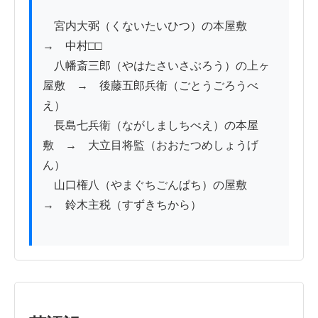
　宮内大弼（くないたいひつ）の本屋敷　
→　中村□□

　八幡斎三郎（やはたさいさぶろう）の上ヶ
屋敷　→　後藤五郎兵衛（ごとうごろうべ
え）

　長島七兵衛（ながしましちべえ）の本屋
敷　→　大立目将監（おおたつめしょうげ
ん）

　山口権八（やまぐちごんぱち）の屋敷　
→　鈴木主税（すずきちから）
