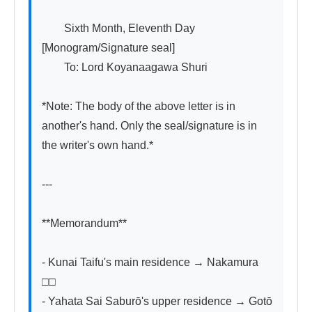
　　Sixth Month, Eleventh Day　
[Monogram/Signature seal]

　　To: Lord Koyanaagawa Shuri

*Note: The body of the above letter is in 
another's hand. Only the seal/signature is in 
the writer's own hand.*

---

**Memorandum**

- Kunai Taifu's main residence → Nakamura 
□□

- Yahata Sai Saburō's upper residence → Gotō 