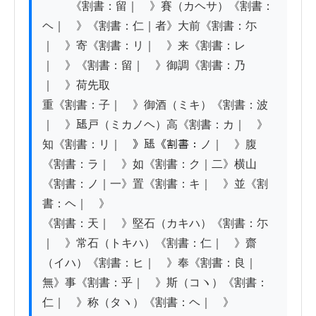
          《割書：留｜　》賽（カヘサ）《割書：
ヘ｜　》《割書：仁｜者》大前《割書：尓
｜　》寄《割書：リ｜　》来《割書：レ
｜　》《割書：留｜　》御調《割書：乃
｜　》荷先取

重《割書：子｜　》御酒（ミキ）《割書：波
｜　》𤭖戸（ミカノヘ）高《割書：カ｜　》
知《割書：リ｜　》𤭖《割書：ノ｜　》腹
《割書：ラ｜　》如《割書：ク｜二》横山
《割書：ノ｜一》置《割書：キ｜　》並《割
書：ヘ｜　》

《割書：天｜　》堅石（カキハ）《割書：尓
｜　》常石（トキハ）《割書：仁｜　》齋
（イハ）《割書：ヒ｜　》奉《割書：良｜
無》事《割書：乎｜　》斯（コヽ）《割書：
仁｜　》称（タヽ）《割書：ヘ｜　》
