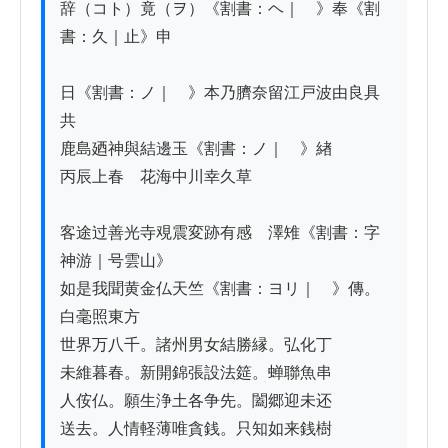
辞（コト）竟（ヲ）《割書：ヘ｜　》奉《割
書：久｜止》申

日《割書：ノ｜　》本乃臍奈留江戸波由良具
共

鹿島廼神與結邊玉《割書：ノ｜　》緖

丙辰上春　花海中川幸久草

客途过善光寺覌震変跡有感　澤雉《割書：字
神游｜号雲山》

如是我聞黄金仏天竺《割書：ヨリ｜　》傳。
白毫照東方

世界万八千。諸州男女結勝縁。弘化丁

未維暮春。新開錦張設法筵。蝉聯魚串

人侒仏。願生浄土各争先。闔郷迎未还

送去。人情軽薄唯貪銭。只知如来銭樹
