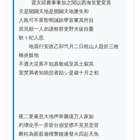
          震灾碍農事事加之関以西海笑驚変異

天是開闢天地是開闢天地屡失和

人孰可不畏聖明誡妖孽宣審其所自

庶兆頼一人勿諉咎群吏野夫徒自憂

耿々杞人思

　　地震行安政乙卯弐月二日枕山人題於三枚
橋炎餘地　

不遇大災異不知真敬戒至其土裂其　

室焚満者知損怠者励シ是歳十月之初

夜二更驀忽大地声奔騰億万人家如

朽壌化手一弄皆分崩堂襟不見見堂背

断柱為薪薪逾積警鐘連發火四起天魚
