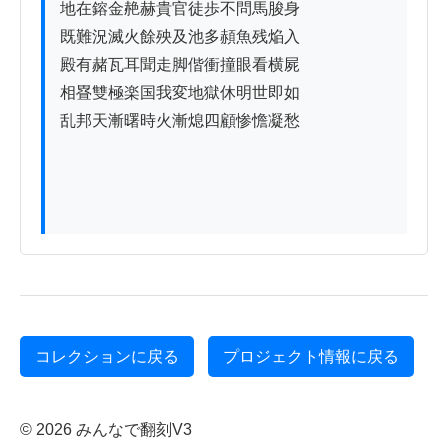
地在鎔金赩赫貴官徒歩不問馬脧身

既難況滅火餘殃及池多頳魚残焔入

殿有赭瓦耳聞走脚偕衝撞眼看横屍

相疂雙極楽国我変地獄休明世即如

乱邦天漸曙時火漸熄四顧惨憺凝愁

コレクションに戻る
プロジェクト情報に戻る
© 2026 みんなで翻刻V3