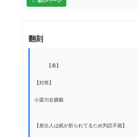
← 前のページ
翻刻
          【表】

【封筒】

小梁川右膳殿

【差出人は紙が折られてるため判読不能】
